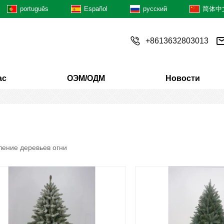
português
Español
русский
简体中
+8613632803013
ас
ОЭМ/ОДМ
Новости
ение деревьев огни