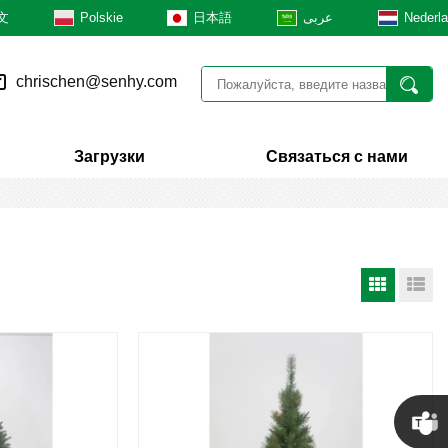
文
Polskie
日本語
عربى
Nederl
chrischen@senhy.com
Загрузки
Связаться с нами