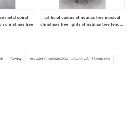
ee metal spiral
artificial cactus christmas tree musical
on christmas tree
christmas tree lights christmas tree fences
indoors
ий
Конец
Текущая страница:1/12 Общий 137 Предметы