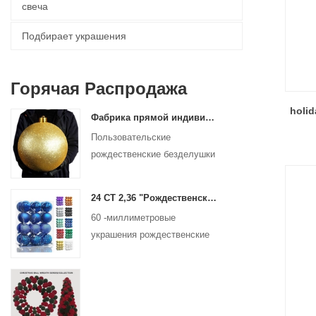
свеча
Подбирает украшения
Горячая Распродажа
holid
Фабрика прямой индивидуальный рождественский мяч Большие украшения большие безделушки 15 см - 60 см.
Пользовательские
рождественские безделушки
- от 15 до 60 см, любой
дизайн!
24 CT 2,36 "Рождественский пластиковый шар для висящих украшений украшения рождественские шарики.
60 -миллиметровые
украшения рождественские
шарики для праздничных
рождественских деревьев
висят украшения