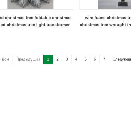
ed christmas tree foldable christmas
wire frame christmas tr
 led christmas tree light transformer
christmas tree wrought ir
Дом
Предыдущий
1
2
3
4
5
6
7
Следующ