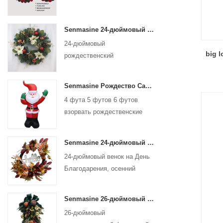
Senmasine 24-дюймовый рождественский искусственный венок с сосновой иголкой, шишка, пуансеттия, красный шар, золотые ягоды, ветка
24-дюймовый
big l
рождественский
искусственный венок с
сосновой иголкой, шишка,
Senmasine Рождество Санта-Клаус надувные надувные рождественские надувные украшения для отдыха и зимы в помещении и на открытом воздухе
пуансеттия, красный шар,
4 фута 5 футов 6 футов
ветка с золотыми ягодами
взорвать рождественские
надувные украшения
праздник зима Крытый
Senmasine 24-дюймовый венок осеннего урожая на День Благодарения со знаком Hello, листья осеннего урожая, подсолнух, тыква, бант
Открытый Рождество Санта-
24-дюймовый венок на День
Клаус надувной
Благодарения, осенний
урожай, для стены, входной
двери, висит осеннее
Senmasine 26-дюймовый рождественский подарок с фруктами и ленточными бантами, искусственные ветки из ПВХ, листья
украшение
26-дюймовый