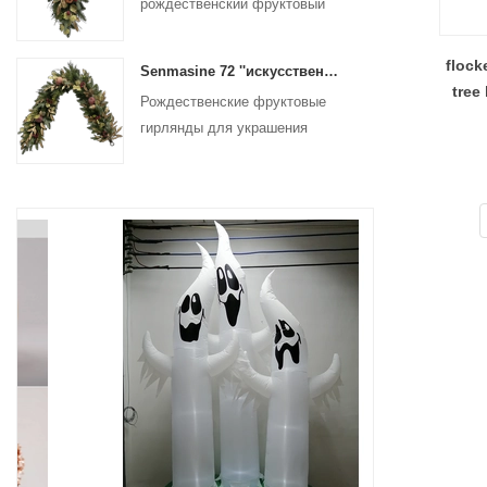
рождественский фруктовый
подарок для подвесного
украшения входной двери
flock
Senmasine 72 ''искусственная рождественская фруктовая гирлянда для лестницы, подвесное украшение для камина
tree
Рождественские фруктовые
гирлянды для украшения
стены, входной двери