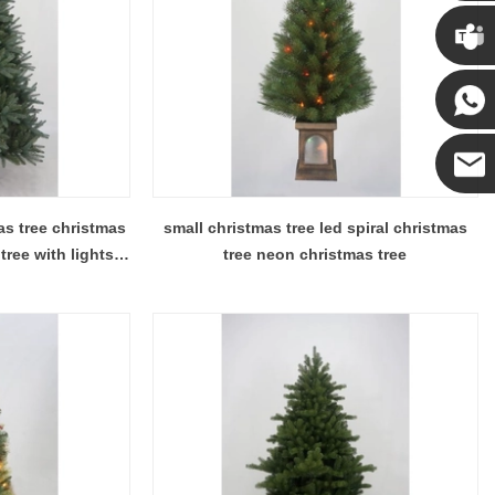
Крис
Кенни
Коко
as tree christmas
small christmas tree led spiral christmas
tree with lights
tree neon christmas tree
d