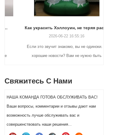
Как украсить Хэллоуин, не теряя рассудка (или выходных)
2026-06-22 16:55:16
Если это звучит знакомо, вы не одиноки. И
Многи
хорошие новости? Вам не нужно быть
возвра
гением ремесла или тратить целое
рождествен
состояние, чтобы декор вашего двора на
ищут прак
Свяжитесь С Нами
Хэллоуин действительно выделялся в этом
рекламы. 
году.
Клаусов до 
НАША КОМАНДА ГОТОВА ОБСЛУЖИВАТЬ ВАС!
и гигантск
Ваши вопросы, комментарии и отзывы дают нам
стиль пред
возможность лучше обслуживать вас и
клиентов. 
совершенствовать наши решения...
виде Санты 