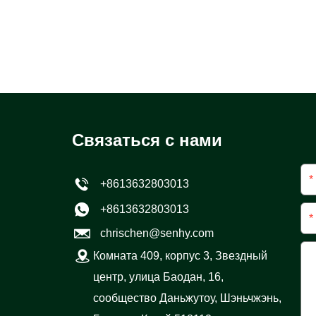
 продажи и удовлетворенность
потребителей.
Связаться с нами
*
+8613632803013
+8613632803013
*
chrischen@senhy.com
Комната 409, корпус 3, Звездный
центр, улица Баодан, 16,
сообщество Даньжутоу, Шэньчжэнь,