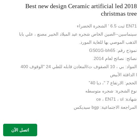
2018 Best new design Ceramic artificial led
christmas tree
EN71 ثبت 6.5 ' الشجرة الخضراء
سينماسين--الصين الخاص شجره عيد الميلاد الخبير مصنع ، علي بابا
الذهب الموصي بها للغاية المورد.
نموذج رقم: GS01G-bh65
نصائح: نصائح لعام 2014.
المواد: بي ، 10 الصفوف ث/المعادن قابله للطي 24 "الوقوف 400
l الدافئة الأبيض
الحجم: الارتفاع 7 "، ديا 40"
نوع الشجرة: شجره متوسطه
شهادة: ce ، EN71 ، ul
المراجعة الاجتماعية: bgp سيديكس
اتصل الآن