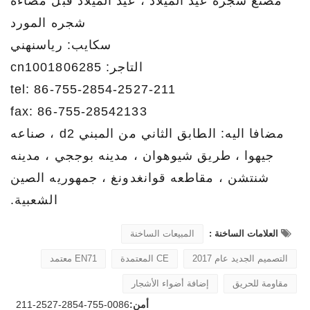
مصنع شجره عيد الميلاد ، عيد الميلاد قبل مضاءه
شجره المورد
سكايب: رياسنهني
التاجر: cn1001806285
tel: 86-755-2854-2527-211
fax: 86-755-28542133
مضافا اليه: الطابق الثاني من المبني d2 ، صناعه
جيهوا ، طريق شيوهوان ، مدينه بوججي ، مدينه
شنتشن ، مقاطعه قوانغدونغ ، جمهوريه الصين
الشعبية.
العلامات الساخنة :
المبيعات الساخنة
التصميم الجديد عام 2017
CE المعتمدة
EN71 معتمد
مقاومة للحريق
إضافة أضواء الأشجار
أمن:
0086-755-2854-2527-211