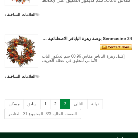
مقاس 55.88 سم لديكور التعليق على الحائط
والباب الأمامي
العلامات الساخنة :
Senmasine 24 بوصة زهرة البابافر الاصطناعية إكليل الخريف للباب الأمامي معلق ديكور حصاد الخريف
إكليل زهرة البابافر مقاس 60.96 سم لديكور الباب
الأمامي للتعليق في عطلة الخريف
العلامات الساخنة :
نهاية
التالي
3
2
1
سابق
مسكن
الصفحه الحاليه:3/3 المجموع 31 العناصر