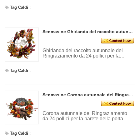
appesa alla porta d'ingresso
Tag Caldi :
Senmasine Ghirlanda del raccolto autunnale del Ringraziamento da 24 pollici con cartello di saluto Foglie del raccolto autunnale Girasole con fiocco a forma di zucca
Ghirlanda del raccolto autunnale del
Ringraziamento da 24 pollici per la
decorazione autunnale appesa alla porta
d'ingresso
Tag Caldi :
Senmasine Corona autunnale del Ringraziamento da 24 pollici con segno di gratitudine Fiori di funghi artificiali Archi Bacche di raccolta autunnali
Corona autunnale del Ringraziamento
da 24 pollici per la parete della porta
d'ingresso appesa decorativa per il
raccolto autunnale
Tag Caldi :