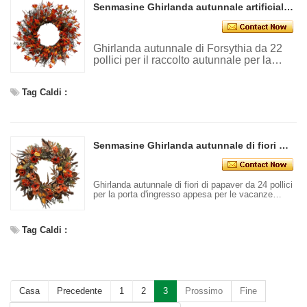
Senmasine Ghirlanda autunnale artificiale di forsizia da 22 pollici per parete porta d'ingresso appesa decorativa per raccolto autunnale
Ghirlanda autunnale di Forsythia da 22
pollici per il raccolto autunnale per la
decorazione da appendere alla porta
d'ingresso
Tag Caldi :
Senmasine Ghirlanda autunnale di fiori di papavero artificiale da 24 pollici per la decorazione del raccolto autunnale appesa alla porta d'ingresso
Ghirlanda autunnale di fiori di papaver da 24 pollici
per la porta d'ingresso appesa per le vacanze
autunnali, decorativa
Tag Caldi :
Casa
Precedente
1
2
3
Prossimo
Fine