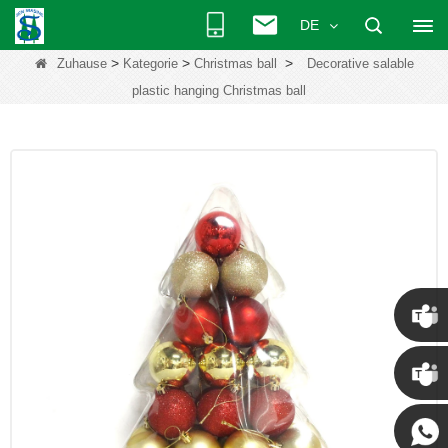
DE
>
>
>
Zuhause
Kategorie
Christmas ball
Decorative salable
plastic hanging Christmas ball
Chris
Kenny