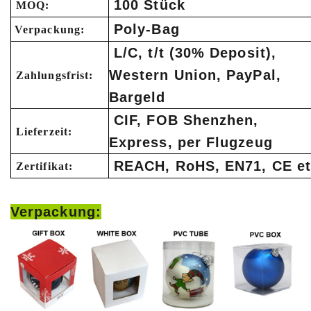
100 Stück
MOQ:
Poly-Bag
Verpackung:
L/C, t/t (30% Deposit),
Western Union, PayPal,
Zahlungsfrist:
Bargeld
CIF, FOB Shenzhen,
Lieferzeit:
Express, per Flugzeug
REACH, RoHS, EN71, CE et
Zertifikat:
Verpackung: