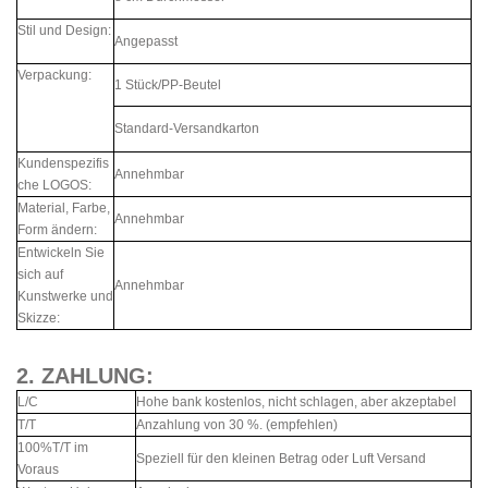
Stil und Design:
Angepasst
Verpackung:
1 Stück/PP-Beutel
Standard-Versandkarton
Kundenspezifis
Annehmbar
che LOGOS:
Material, Farbe,
Annehmbar
Form ändern:
Entwickeln Sie
sich auf
Annehmbar
Kunstwerke und
Skizze:
2. ZAHLUNG:
L/C
Hohe bank kostenlos, nicht schlagen, aber akzeptabel
T/T
Anzahlung von 30 %. (empfehlen)
100%T/T im
Speziell für den kleinen Betrag oder Luft Versand
Voraus