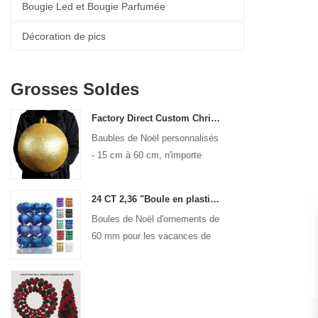
Bougie Led et Bougie Parfumée
Décoration de pics
Grosses Soldes
Factory Direct Custom Christmas Ball Big Ornaments grandes boules de 15 cm - 60 cm Boules de logo
Baubles de Noël personnalisés
- 15 cm à 60 cm, n'importe
quel design!
24 CT 2,36 "Boule en plastique de Noël pour suspendre décorations d'ornement
Boules de Noël d'ornements de
60 mm pour les vacances de
Noël.