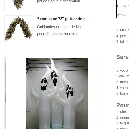
pouces pour la décoration
100%T/T
suspendue de la porte d'entrée
Wester
Senmasine 72'' guirlande de fruits de Noël artificiels pour décoration suspendue de cheminée d'escalier
Guirlandes de fruits de Noël
3. MOQ:
pour décoration murale à
4. prix:
suspendre pour porte d'entrée
5. faite
Serv
1. votr
2.well-
3. trava
4. votre
5. bon s
Pour
1. plus 
2. uniqu
3. la qu