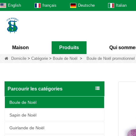
English
français
Deutsche
Italian
Maison
Produits
Qui somme
Domicile
>
Catégorie
>
Boule de Noël
>
Boule de Noël promotionnel e
Parcourir les catégories
Boule de Noël
Sapin de Noël
Guirlande de Noël