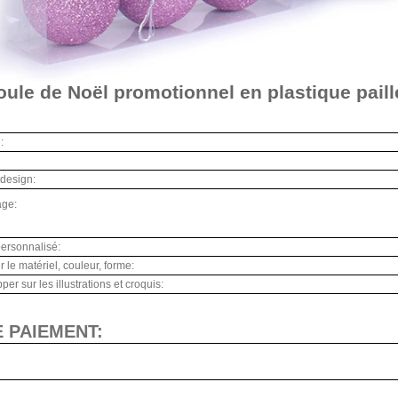
ule de Noël promotionnel en plastique paill
:
ille:
t design:
ballage:
ersonnalisé:
 le matériel, couleur, forme:
er sur les illustrations et croquis:
E PAIEMENT: