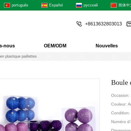
português
Español
русский
简体中
+8613632803013
s-nous
OEM/ODM
Nouvelles
n plastique paillettes
Boule 
Occasion:
Couleur: A
Condition
Numéro d’
Dimensions