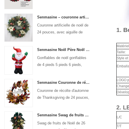
Senmasine – couronne artificielle de noël de 24 pouces, avec aiguille de pin, pomme de pin, poinsettia, boule rouge, branche de baies dorées
Couronne artificielle de noël de
1.
Bo
24 pouces, avec aiguille de
pin, pomme de pin, poinsettia,
boule rouge, branche de baies
Matériel
Senmasine Noël Père Noël Gonflable Blow Up Noël Gonflables Décoration Vacances Hiver Intérieur Extérieur
Ta
dorées
Gonflables de noël gonflables
Style e
de 4 pieds 5 pieds 6 pieds,
Em
décoration de vacances d'hiver,
intérieur et extérieur, père noël
LOGO p
Senmasine Couronne de récolte d'automne de 24 pouces pour Thanksgiving avec signe Bonjour Feuilles de récolte d'automne Noeud à motif de citrouille de tournesol
gonflable
Changer
Couronne de récolte d'automne
Développ
de Thanksgiving de 24 pouces,
pour porte d'entrée murale
2. L
suspendue, décoration
Senmasine Swag de fruits de Noël de 26 pouces avec des arcs de ruban feuilles de branche artificielles en PVC
L/C
d'automne
Swag de fruits de Noël de 26
T/T