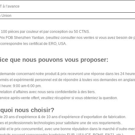
 à l’avance
n Union
 100 pièces par couleur et par conception ou 50 CTNS.
 Prix FOB Shenzhen Yantian. (veuillez consulter nos ventes si vous avez besoin de 
s correspondre les certificat de ERO, USA.
ice que nous pouvons vous proposer:
e demande concernant notre produit & prix recevront une réponse dans les 24 heure
formés et expérimenté personnel est de répondre à toutes vos demandes en anglais 
il heure: 9:00 am-6:00 pm.
 relation d’affaires avec nous sera confidentielle à des tiers.
ervice après-vente offert, veuillez récupérer si vous obteniez la question.
quoi nous choisir?
de 20 ans d’expérience & de 10 ans d’expérience d’exportation de fabrication.
es et professionnels technologies pour satisfaire une de vos requriements.
alité et le prix concurrentiel, avec une bonne réputation dans le marché d’outre-mer