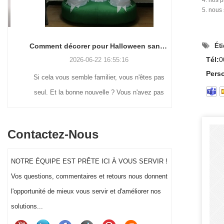
4. nos 
5. nous
Éti
Comment décorer pour Halloween sans perdre la tête (ou votre week-end)
Tél:
0
2026-06-22 16:55:16
Pers
Si cela vous semble familier, vous n'êtes pas
De nomb
seul. Et la bonne nouvelle ? Vous n'avez pas
revienn
besoin d'être un génie de l'artisanat ou de
nostalgiques 
dépenser une fortune pour que la décoration
d’affichage e
Contactez-Nous
d'Halloween de votre cour se démarque
moulés par
réellement cette année.
floquées dou
NOTRE ÉQUIPE EST PRÊTE ICI À VOUS SERVIR !
gonflables gé
Vos questions, commentaires et retours nous donnent
segment de cl
l'opportunité de mieux vous servir et d'améliorer nos
décoration d
solutions...
significatif