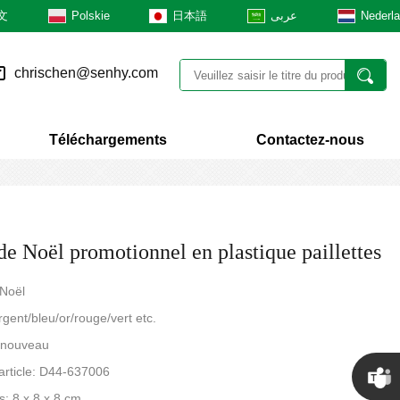
文
Polskie
日本語
عربى
Nederl
chrischen@senhy.com
Téléchargements
Contactez-nous
de Noël promotionnel en plastique paillettes
 Noël
rgent/bleu/or/rouge/vert etc.
: nouveau
article: D44-637006
: 8 x 8 x 8 cm