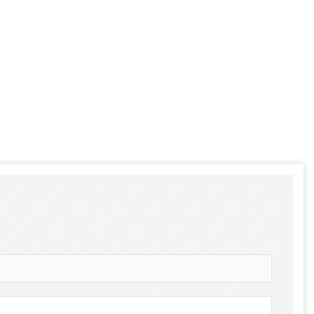
Comment décorer des citrouilles artificielles pour Halloween : un guide complet des styles en faux, mousse et céramique
Arbres de Noël de tour commerciale géante personnalisés pour votre lieu
2026-05-06 15:28:43