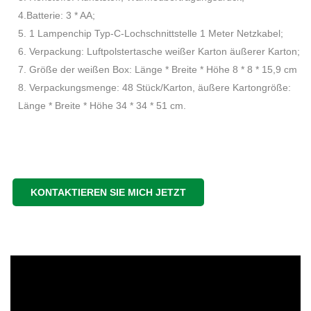
4.Batterie: 3 * AA;
5. 1 Lampenchip Typ-C-Lochschnittstelle 1 Meter Netzkabel;
6. Verpackung: Luftpolstertasche weißer Karton äußerer Karton;
7. Größe der weißen Box: Länge * Breite * Höhe 8 * 8 * 15,9 cm
8. Verpackungsmenge: 48 Stück/Karton, äußere Kartongröße:
Länge * Breite * Höhe 34 * 34 * 51 cm.
KONTAKTIEREN SIE MICH JETZT