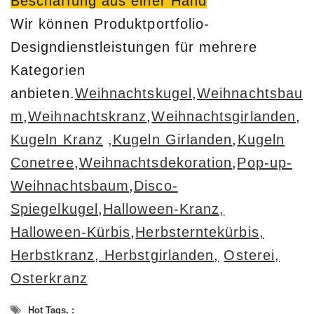
Beschaffung aus einer Hand
Wir können Produktportfolio-
Designdienstleistungen für mehrere
Kategorien
anbieten.
Weihnachtskugel
,
Weihnachtsbau
m
,
Weihnachtskranz
,
Weihnachtsgirlanden
,
Kugeln Kranz
,Kugeln Girlanden
,
Kugeln
Conetree
,
Weihnachtsdekoration
,
Pop-up-
Weihnachtsbaum
,
Disco-
Spiegelkugel
,
Halloween-Kranz,
Halloween-Kürbis
,
Herbsterntekürbis,
Herbstkranz, Herbstgirlanden,
Osterei,
Osterkranz
Hot Tags. :