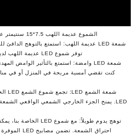
الشموع عديمة اللهب 7.5*15 سنتيمتر عطلة الديكور ضوء الليل بطارية تعمل الدورية الإسقاط شمعة
شمعة LED عديمة اللهب: استمتع بالتوهج ال
توفر شموع LED عديمة اللهب لدينا بديلاً آمنًا ومريحًا، ومثالية لخلق أجواء مريحة في أي مكان.
كنت تقضي أمسية مريحة في المنزل أو في مناس
شمعة 
توهج يدوم طويلاً: مع ش
احتراق الشمعة