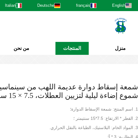
Italian
Deutsche
français
English
منزل
المنتجات
من نحن
شمعة إسقاط دوارة عديمة اللهب من سينماسي
شموع إضاءة ليلية لتزيين العطلات، 7.5 × 15 سم
1. اسم المنتج: شمعة الإسقاط الدوارة؛
2. القطر * الارتفاع: 7.5*15 سنتيمتر ؛
3. المواد الخام: البلاستيك، الطباعة بالنقل الحراري.
4. البطارية: 3 * آ؛