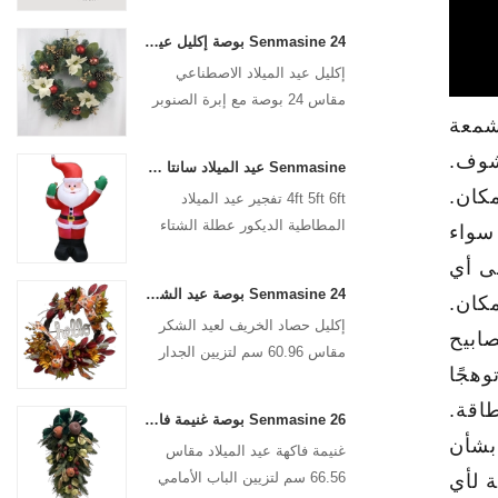
Senmasine 24 بوصة إكليل عيد الميلاد الاصطناعي مع إبرة الصنوبر كوز الصنوبر البونسيتة الكرة الحمراء فرع التوت الذهبي
إكليل عيد الميلاد الاصطناعي
مقاس 24 بوصة مع إبرة الصنوبر
وكوز الصنوبر والبونسيتة الحمراء
وفرع التوت الذهبي
كشوف.
Senmasine عيد الميلاد سانتا كلوز نفخ تفجير عيد الميلاد المطاطية الديكور عطلة الشتاء داخلي في الهواء الطلق
4ft 5ft 6ft تفجير عيد الميلاد
المطاطية الديكور عطلة الشتاء
مهدئًا. سواء
داخلي في الهواء الطلق عيد
ى أي
الميلاد سانتا كلوز نفخ
Senmasine 24 بوصة عيد الشكر إكليل الحصاد مع علامة مرحبا سقوط الحصاد أوراق عباد الشمس اليقطين نمط القوس
كان.
إكليل حصاد الخريف لعيد الشكر
 لمصابيح
مقاس 60.96 سم لتزيين الجدار
ين، بينما يوفر ضوء LED الداخلي توهجًا
الأمامي للباب الأمامي للتعليق في
الخريف
طاقة.
Senmasine 26 بوصة غنيمة فاكهة عيد الميلاد مع شريط فيونكات وأوراق فرع من البولي فينيل كلوريد الاصطناعي
لق بشأن
غنيمة فاكهة عيد الميلاد مقاس
66.56 سم لتزيين الباب الأمامي
لية لأي