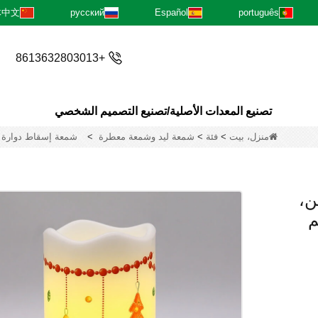
体中文
русский
Español
português
+8613632803013
تصنيع المعدات الأصلية/تصنيع التصميم الشخصي
منزل، بيت
>
فئة
>
شمعة ليد وشمعة معطرة
>
شمعة إسقاط دوارة عديم
ن،