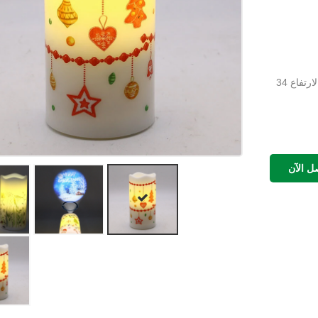
8. معدل التعبئة: 48 قطعة/صندوق، حجم الصندوق الخارجي: الطول * العرض * الارتفاع 34
ل الآن