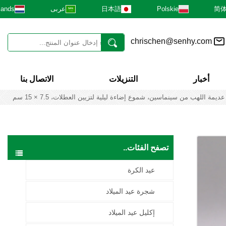
简
Polskie
日本語
عربى
lands
chrischen@senhy.com
أخبار
التنزيلات
الاتصال بنا
ة اللهب من سينماسين، شموع إضاءة ليلية لتزيين العطلات، 7.5 × 15 سم
تصفح الفئات..
عيد الكرة
شجرة عيد الميلاد
إكليل عيد الميلاد