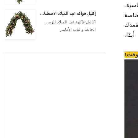
للتعليق
سبة.
إكليل فواكه عيد الميلاد الاصطناعي من سينماسين مقاس 72 بوصة لتزيين تعليق مدفأة السلالم
جواء بسهولة باستخدام جهاز التحكم عن بعد المتضمن مع شموع LED الخاصة
أكاليل فاكهة عيد الميلاد لتزيين
قعدك
الحائط والباب الأمامي
أبدًا.
وقت!