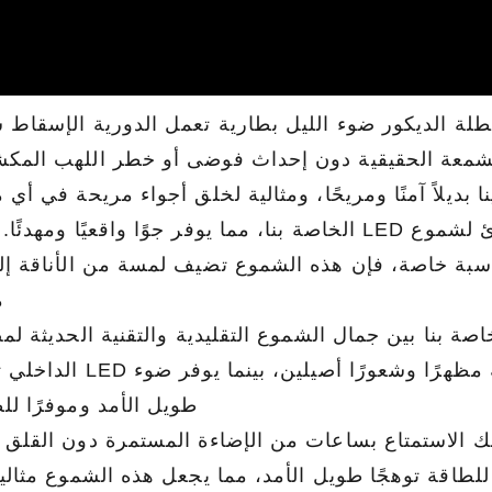
دافئ للشمعة الحقيقية دون إحداث فوضى أو خطر اللهب الم
شمعة LED وامضة: استمتع بالتأثير الوامض المهدئ لشموع LED الخاصة بنا، مما يوفر جوًا واقعيًا و
بة خاصة، فإن هذه الشموع تضيف لمسة من الأناقة إل
م
الشمع LED: تجمع شموع الشمع LED الخاصة بنا بين جمال الشموع التقليدية والتقنية الحديثة
LED. يمنح الجزء الخارجي الشمعي الواقعي الشمعة مظهرًا وشعورًا أصيل
طويل الأمد وموفرًا لل
موع LED الخاصة بنا، يمكنك الاستمتاع بساعات من الإضاءة المستمرة دون الق
. تضمن مصابيح LED الموفرة للطاقة توهجًا طويل الأمد، مما يجعل هذه الشموع مثا