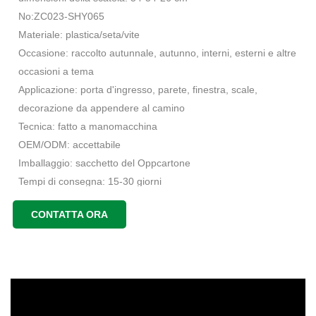
No:ZC023-SHY065
Materiale: plastica/seta/vite
Occasione: raccolto autunnale, autunno, interni, esterni e altre
occasioni a tema
Applicazione: porta d'ingresso, parete, finestra, scale,
decorazione da appendere al camino
Tecnica: fatto a manomacchina
OEM/ODM: accettabile
Imballaggio: sacchetto del Oppcartone
Tempi di consegna: 15-30 giorni
Luogo di origine: Guangdong, Cina
CONTATTA ORA