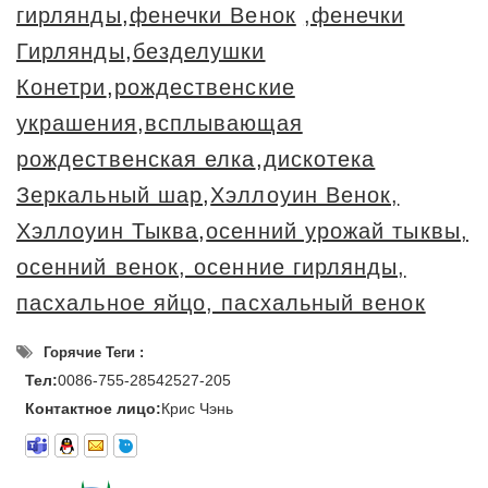
гирлянды
,
фенечки Венок
,фенечки
Гирлянды
,
безделушки
Конетри
,
рождественские
украшения
,
всплывающая
рождественская елка
,
дискотека
Зеркальный шар
,
Хэллоуин Венок,
Хэллоуин Тыква
,
осенний урожай тыквы,
осенний венок, осенние гирлянды,
пасхальное яйцо, пасхальный венок
Горячие Теги :
Тел:
0086-755-28542527-205
Контактное лицо:
Крис Чэнь