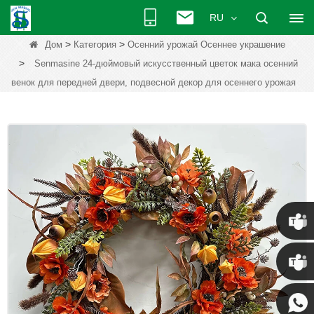
RU
>
>
Дом
Категория
Осенний урожай Осеннее украшение
>
Senmasine 24-дюймовый искусственный цветок мака осенний
венок для передней двери, подвесной декор для осеннего урожая
Крис
Кенни