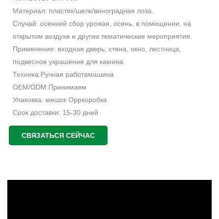
Материал: пластик/шелк/виноградная лоза.
Случай: осенний сбор урожая, осень, в помещении, на
открытом воздухе и другие тематические мероприятия.
Применение: входная дверь, стена, окно, лестница,
подвесное украшение для камина.
Техника:Ручная работамашина
OEM/ODM:Принимаем
Упаковка: мешок Oppкоробка
Срок доставки: 15-30 дней
Место происхождения: Гуандун, Китай.
СВЯЗАТЬСЯ СЕЙЧАС