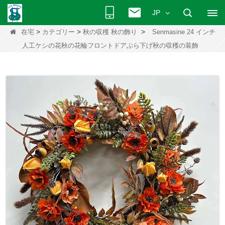
JP
>
>
>
在宅
カテゴリー
秋の収穫 秋の飾り
Senmasine 24 インチ
人工ケシの花秋の花輪フロントドアぶら下げ秋の収穫の装飾