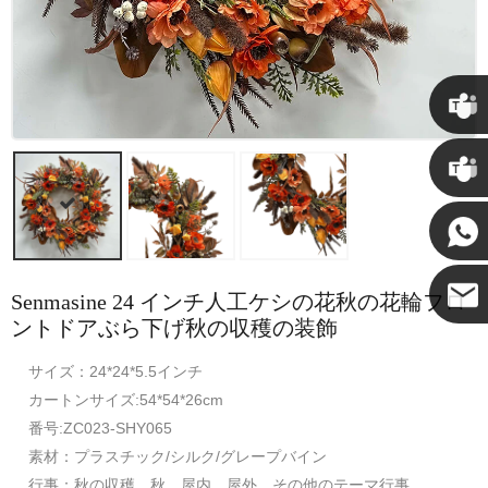
クリス
ケニー
Senmasine 24 インチ人工ケシの花秋の花輪フロ
ントドアぶら下げ秋の収穫の装飾
ココ
サイズ：24*24*5.5インチ
カートンサイズ:54*54*26cm
番号:ZC023-SHY065
素材：プラスチック/シルク/グレープバイン
行事：秋の収穫、秋、屋内、屋外、その他のテーマ行事