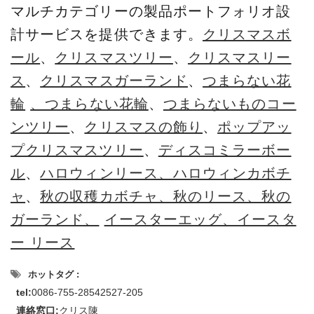
マルチカテゴリーの製品ポートフォリオ設
計サービスを提供できます。
クリスマスボ
ール
、
クリスマスツリー
、
クリスマスリー
ス
、
クリスマスガーランド
、
つまらない花
輪
、つまらない花輪
、
つまらないものコー
ンツリー
、
クリスマスの飾り
、
ポップアッ
プクリスマスツリー
、
ディスコミラーボー
ル
、
ハロウィンリース、ハロウィンカボチ
ャ
、
秋の収穫カボチャ、秋のリース、秋の
ガーランド、
イースターエッグ、イースタ
ー リース
ホットタグ :
tel:
0086-755-28542527-205
連絡窓口:
クリス陳