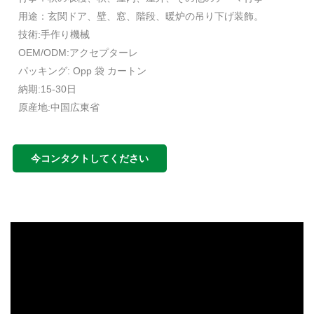
用途：玄関ドア、壁、窓、階段、暖炉の吊り下げ装飾。
技術:手作り機械
OEM/ODM:アクセプターレ
パッキング: Opp 袋 カートン
納期:15-30日
原産地:中国広東省
今コンタクトしてください