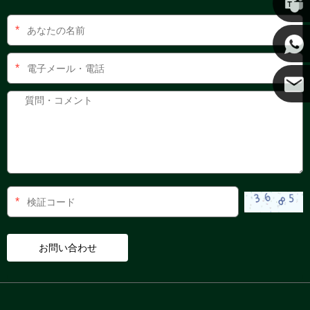
*
ケニー
*
ココ
*