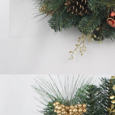
植毛サンタ vs ブローモールド サンタ vs インフレータブル サンタ: 2026 年版完全購入者ガイド
06-18 17:18:38
2026-05-22 15:37:50
ーの多くは、実用的な屋外ディ
ーションを探しながらも、懐か
装飾に戻ってきています。ビ
成型サンタからソフトタッチ
や巨大なインフレータブルデ
それぞれのスタイルが異なる
対応しています。適切なサン
ると、ホリデーシーズンの売
度に大きな影響を与える可能
があります。