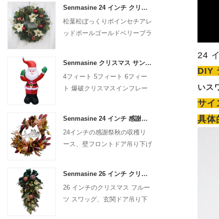
Senmasine 24 インチ クリスマス人工花輪松葉松ぼっくりポインセチア赤いボール ゴールド ベリー ブランチ付き
松葉松ぼっくりポインセチアレ
ッドボールゴールドベリーブラ
ンチ付き24インチクリスマス
24
人工リース
Senmasine クリスマス サンタクロース インフレータブル 爆破クリスマス インフレータブル デコレーション ホリデー 冬 屋内 屋外
DI
4フィート 5フィート 6フィー
いス
ト 爆破クリスマスインフレー
タブルデコレーション ホリデ
サイ
ー 冬 屋内 屋外 クリスマス サ
具体
Senmasine 24 インチ 感謝祭秋の収穫リース ハローサイン付き 秋の収穫の葉 ひまわり カボチャパターン リボン付き
ンタクロース インフレータブ
24インチの感謝祭秋の収穫リ
ル
ース、壁フロントドア吊り下げ
秋の装飾用
Senmasine 26 インチ クリスマス フルーツ スワッグ リボン弓付き 人工 PVC 枝葉
26 インチのクリスマス フルー
ツ スワッグ、玄関ドア吊り下
げ装飾用