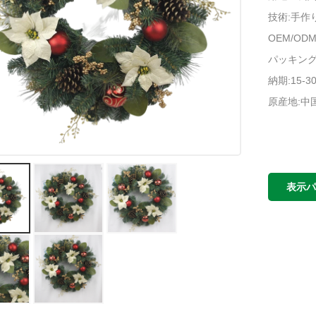
技術:手作
OEM/O
パッキング:
納期:15-3
原産地:中
表示