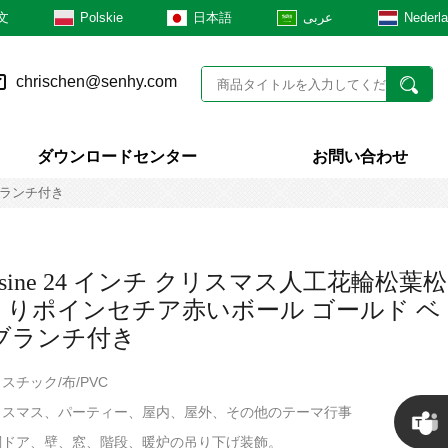
文
Polskie
日本語
عربى
Nederl
chrischen@senhy.com
ダウンロードセンター
お問い合わせ
ブランチ付き
masine 24 インチ クリスマス人工花輪松葉松
くりポインセチア赤いボール ゴールド ベ
 ブランチ付き
スチック/布/PVC
リスマス、パーティー、屋内、屋外、その他のテーマ行事
関ドア、壁、窓、階段、暖炉の吊り下げ装飾。