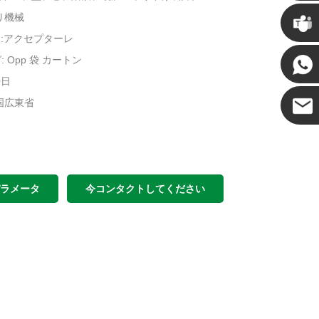
クリス
り機械
DM:アクセプターレ
ケニー
 Opp 袋 カートン
0日
国広東省
ココ
パラメータ
今コンタクトしてください