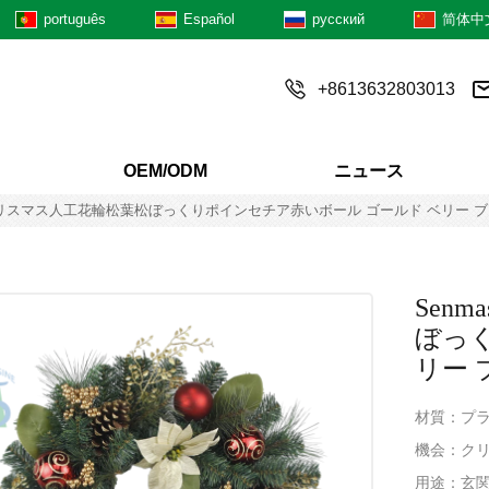
português
Español
русский
简体中
+8613632803013
OEM/ODM
ニュース
インチ クリスマス人工花輪松葉松ぼっくりポインセチア赤いボール ゴールド ベリー 
Sen
ぼっ
リー
材質：プラ
機会：ク
用途：玄