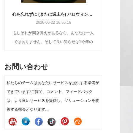
心を忘れずに (または週末を) ハロウィンの飾り付けをする方法
2026-06-22 16:55:16
2026-
もしそれが聞き覚えがあるなら、あなたは一人
ホリデー バイヤ
ではありません。そして良い知らせは?今年の
スプレイ ソリュ
前庭のハロウィーンの装飾を実際に目立たせる
しいクリスマスの
ために、工作の天才になる必要も、大金を費や
ンテージのブロー
お問い合わせ
す必要もありません。
の植毛フィギュア
ィスプレイまで、
私たちのチームはあなたにサービスを提供する準備が
顧客セグメントに
できています!ご質問、コメント、フィードバック
タの装飾を選択す
は、より良いサービスを提供し、ソリューションを改
上と消費者の満足
善する機会となります...
性