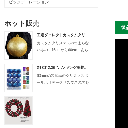
ピックデコレーション
ホット販売
製
工場ダイレクトカスタムクリスマスボール大きな装飾品15cm -60cmクリスマスロゴボール
カスタムクリスマスのつまらな
いもの - 15cmから60cm、あら
ゆるデザイン！
24 CT 2.36 "ハンギング用装飾用のクリスマスプラスチックボールクリスマスシャタープルーフボールホリデーパーティー装飾
60mmの装飾品のクリスマスボ
ールホリデークリスマスの木を
吊り下げ飾り