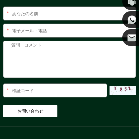
*
ケニー
*
ココ
*