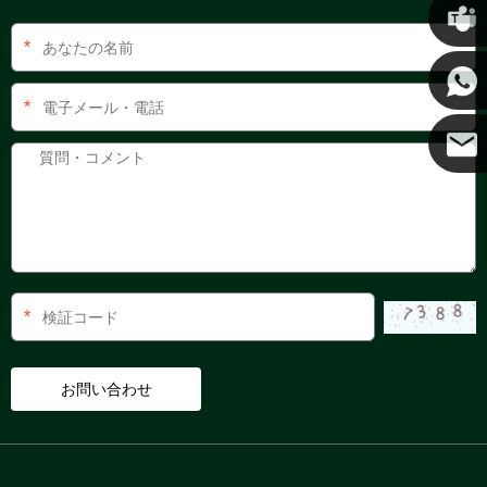
クリス
*
ケニー
*
ココ
*