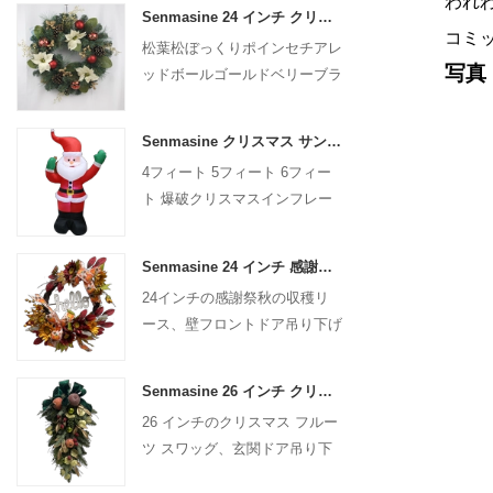
われわ
Senmasine 24 インチ クリスマス人工花輪松葉松ぼっくりポインセチア赤いボール ゴールド ベリー ブランチ付き
コミ
松葉松ぼっくりポインセチアレ
写真
ッドボールゴールドベリーブラ
ンチ付き24インチクリスマス
人工リース
Senmasine クリスマス サンタクロース インフレータブル 爆破クリスマス インフレータブル デコレーション ホリデー 冬 屋内 屋外
4フィート 5フィート 6フィー
ト 爆破クリスマスインフレー
タブルデコレーション ホリデ
ー 冬 屋内 屋外 クリスマス サ
Senmasine 24 インチ 感謝祭秋の収穫リース ハローサイン付き 秋の収穫の葉 ひまわり カボチャパターン リボン付き
ンタクロース インフレータブ
24インチの感謝祭秋の収穫リ
ル
ース、壁フロントドア吊り下げ
秋の装飾用
Senmasine 26 インチ クリスマス フルーツ スワッグ リボン弓付き 人工 PVC 枝葉
26 インチのクリスマス フルー
ツ スワッグ、玄関ドア吊り下
げ装飾用