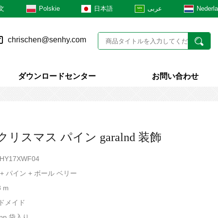
文
Polskie
日本語
عربى
Nederl
chrischen@senhy.com
ダウンロードセンター
お問い合わせ
m クリスマス パイン garalnd 装飾
SHY17XWF04
C + パイン + ボール ベリー
8 m
ンドメイド
/pp 袋入り