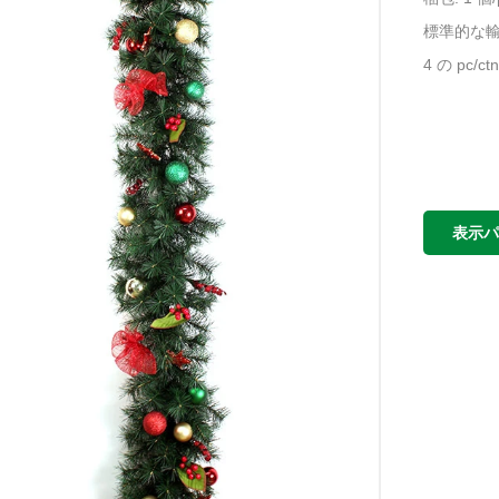
標準的な
4 の pc/ct
表示