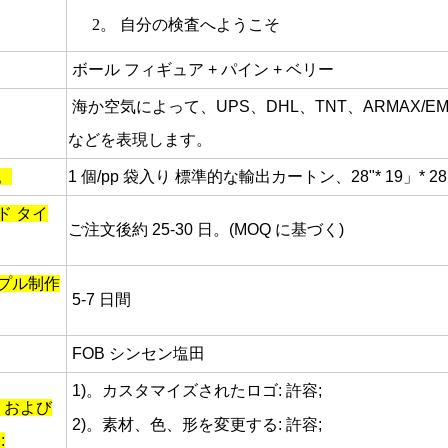
2。
自分の検査へようこそ
ボール フィギュア + パイン + ベリー
海か空気によって、UPS、DHL、TNT、ARMAX/EM
などを表現します。
。
1 個/pp 袋入り
標準的な輸出カートン、28"* 19」* 2
ド タイ
ご注文後約 25-30 日。(MOQ に基づく)
プル制作
5-7 日間
FOB シンセン塩田
1)。カスタマイズされたロゴ: 許容;
M および
2)。素材、色、形を変更する: 許容;
: