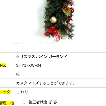
植毛サンタ vs ブローモールド サンタ vs インフレータブル サンタ: 2026 年版完全購入者ガイド
2026-06-18 17:18:38
2026-05-22 15:37:50
イヤーの多くは、実用的な屋外ディ
リューションを探しながらも、懐か
スの装飾に戻ってきています。ビ
ロー成型サンタからソフトタッチ
ュアや巨大なインフレータブルデ
クリスマス パイン ガーランド
で、それぞれのスタイルが異なる
No:
SHY17XWF04
トに対応しています。適切なサン
松
択すると、ホリデーシーズンの売
カスタマイズすることができます。
満足度に大きな影響を与える可能
性があります。
ニック:
手作り
1。
第三者検査: 許容
管理・検