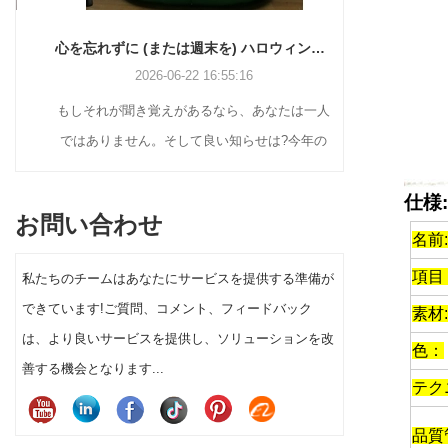
心を忘れずに (または週末を) ハロウィンの飾り付けをする方法
2026-06-22 16:55:16
もしそれが聞き覚えがあるなら、あなたは一人
ホリデー バ
ではありません。そして良い知らせは?今年の
スプレイ ソ
前庭のハロウィーンの装飾を実際に目立たせる
しいクリスマ
仕様:
ために、工作の天才になる必要も、大金を費や
ンテージのブ
お問い合わせ
す必要もありません。
の植毛フィギ
名前:
ィスプレイま
項目 
私たちのチームはあなたにサービスを提供する準備が
顧客セグメン
できています!ご質問、コメント、フィードバック
素材:
タの装飾を選
は、より良いサービスを提供し、ソリューションを改
色：
上と消費者の
善する機会となります...
テク
品質