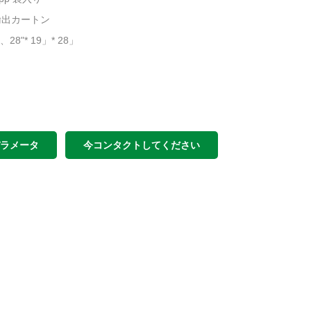
輸出カートン
n、28"* 19」* 28」
パラメータ
今コンタクトしてください