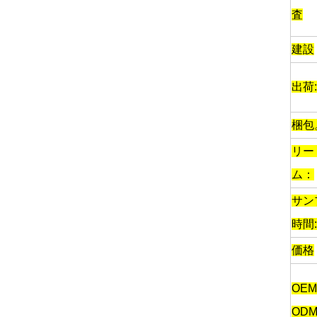
査
建設
出荷:
梱包
リー
ム：
サン
時間:
価格
OE
ODM