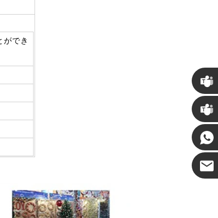
とができ
クリス
ケニー
ココ