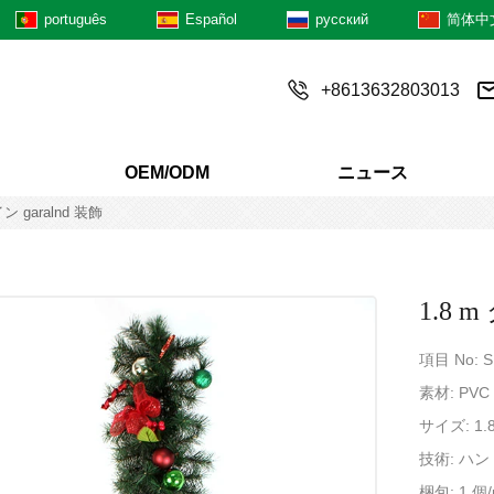
português
Español
русский
简体中
+8613632803013
OEM/ODM
ニュース
 garalnd 装飾
1.8 
項目 No: 
素材: PV
サイズ: 1.
技術: ハ
梱包: 1 個