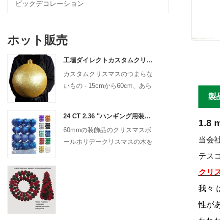
ピックデコレーション
ホット販売
工場ダイレクトカスタムクリスマスボール大きな装飾品15cm -60cmクリスマスロゴボール
カスタムクリスマスのつまらな
いもの - 15cmから60cm、あら
製
ゆるデザイン！
24 CT 2.36 "ハンギング用装飾用のクリスマスプラスチックボールクリスマスシャタープルーフボールホリデーパーティー装飾
1.8
60mmの装飾品のクリスマスボ
当会社
ールホリデークリスマスの木を
吊り下げ飾り
テスコ
クリ
我々 
性が