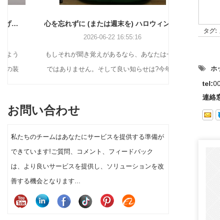
心を忘れずに (または週末を) ハロウィンの飾り付けをする方法
タグ:
2026-06-22 16:55:16
もしそれが聞き覚えがあるなら、あなたは一人
ホリデー バ
ホッ
ではありません。そして良い知らせは?今年の
スプレイ ソ
tel:
0
前庭のハロウィーンの装飾を実際に目立たせる
しいクリスマ
連絡
ために、工作の天才になる必要も、大金を費や
ンテージのブ
お問い合わせ
す必要もありません。
の植毛フィギ
ィスプレイま
私たちのチームはあなたにサービスを提供する準備が
顧客セグメン
できています!ご質問、コメント、フィードバック
タの装飾を選
は、より良いサービスを提供し、ソリューションを改
上と消費者の
善する機会となります...