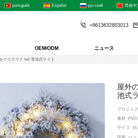
português
Español
русский
简体中
+8613632803013
OEM/ODM
ニュース
クリスマス led 電池式ライト
屋外の
池式
プロジェクト
素材: P
サイズ: 45
技術: ハ