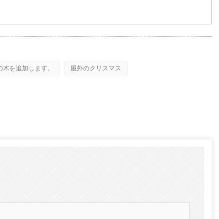
ハロウィン用に人工カボチャを飾る方法: フェイク、フォーム、セラミックのスタイルの完全ガイド
会場用のカスタム巨大商業タワークリスマスツリー
2026-05-06 15:28:43
の木を追加します。
屋外のクリスマス