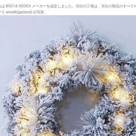
。
は BSCI & SEDEX メーカーを認定しました。当社の工場は、当社の製品のす
wreath(garland) の写真: