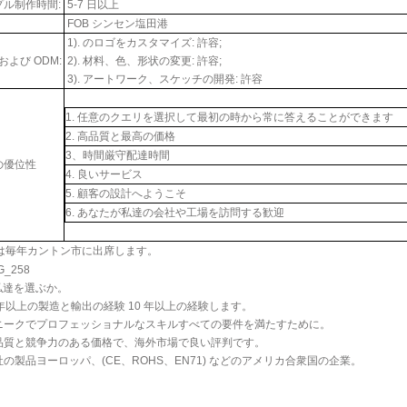
プル制作時間:
5-7 日以上
FOB シンセン塩田港
1). のロゴをカスタマイズ: 許容;
 および ODM:
2). 材料、色、形状の変更: 許容;
3). アートワーク、スケッチの開発: 許容
1. 任意のクエリを選択して最初の時から常に答えることができます
2. 高品質と最高の価格
3、時間厳守配達時間
の優位性
4. 良いサービス
5. 顧客の設計へようこそ
6. あなたが私達の会社や工場を訪問する歓迎
 は毎年カントン市に出席します。
私達を選ぶか。
0 年以上の製造と輸出の経験 10 年以上の経験します。
 ユニークでプロフェッショナルなスキルすべての要件を満たすために。
 高品質と競争力のある価格で、海外市場で良い評判です。
当社の製品ヨーロッパ、(CE、ROHS、EN71) などのアメリカ合衆国の企業。