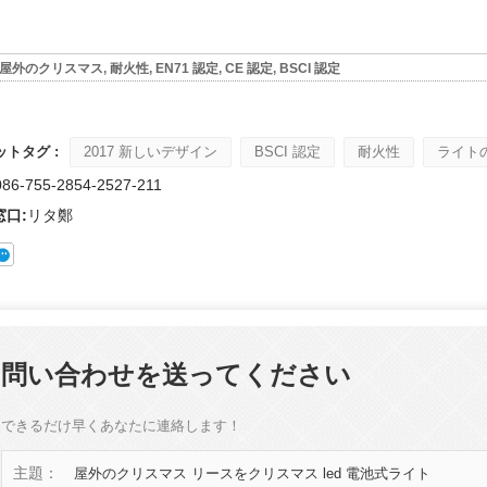
植毛サンタ vs ブローモールド サンタ vs インフレータブル サンタ: 2026 年版完全購入者ガイド
屋外のクリスマス
,
耐火性
,
EN71 認定
,
CE 認定
,
BSCI 認定
2026-06-18 17:18:38
2026-05-22 15:37:50
イヤーの多くは、実用的な屋外ディ
トタグ :
2017 新しいデザイン
BSCI 認定
耐火性
ライト
リューションを探しながらも、懐か
086-755-2854-2527-211
スの装飾に戻ってきています。ビ
窓口:
リタ鄭
ロー成型サンタからソフトタッチ
ュアや巨大なインフレータブルデ
で、それぞれのスタイルが異なる
トに対応しています。適切なサン
択すると、ホリデーシーズンの売
問い合わせを送ってください
満足度に大きな影響を与える可能
性があります。
できるだけ早くあなたに連絡します！
主題：
屋外のクリスマス リースをクリスマス led 電池式ライト