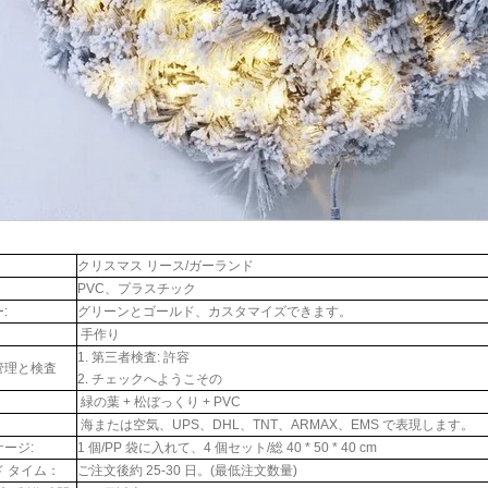
クリスマス リース/ガーランド
PVC、プラスチック
:
グリーンとゴールド、カスタマイズできます。
手作り
1. 第三者検査: 許容
管理と検査
2. チェックへようこその
緑の葉 + 松ぼっくり + PVC
海または空気、UPS、DHL、TNT、ARMAX、EMS で表現します。
ージ:
1 個/PP 袋に入れて、4 個セット/総 40 * 50 * 40 cm
ド タイム：
ご注文後約 25-30 日。(最低注文数量)