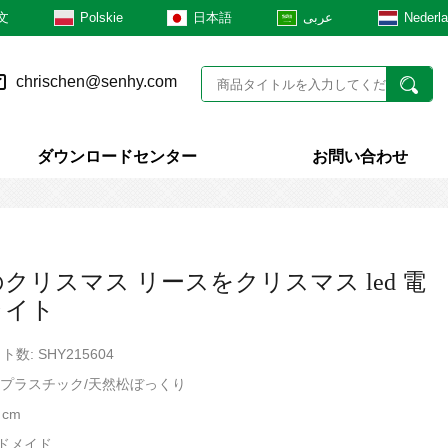
文
Polskie
日本語
عربى
Nederl
chrischen@senhy.com
ダウンロードセンター
お問い合わせ
クリスマス リースをクリスマス led 電
ライト
数: SHY215604
VC/プラスチック/天然松ぼっくり
 cm
ンドメイド