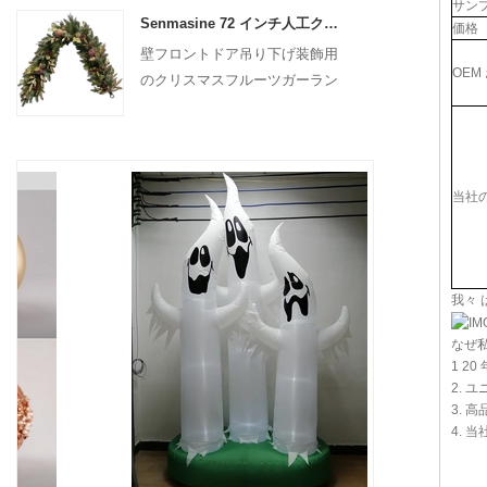
サン
Senmasine 72 インチ人工クリスマスフルーツガーランド階段暖炉吊り下げ装飾用
価格
壁フロントドア吊り下げ装飾用
OEM
のクリスマスフルーツガーラン
ド
当社
我々
なぜ
1 2
2.
3.
4. 