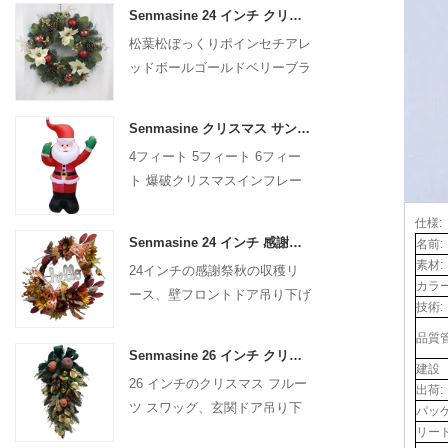
Senmasine 24 インチ クリスマス人工花輪松葉松ぼっくりポインセチア赤いボール ゴールド ベリー ブランチ付き
松葉松ぼっくりポインセチアレ
ッドボールゴールドベリーブラ
ンチ付き24インチクリスマス
人工リース
Senmasine クリスマス サンタクロース インフレータブル 爆破クリスマス インフレータブル デコレーション ホリデー 冬 屋内 屋外
4フィート 5フィート 6フィー
ト 爆破クリスマスインフレー
タブルデコレーション ホリデ
仕様:
ー 冬 屋内 屋外 クリスマス サ
Senmasine 24 インチ 感謝祭秋の収穫リース ハローサイン付き 秋の収穫の葉 ひまわり カボチャパターン リボン付き
名前:
ンタクロース インフレータブ
素材:
24インチの感謝祭秋の収穫リ
ル
カラー
ース、壁フロントドア吊り下げ
技術:
秋の装飾用
品質
Senmasine 26 インチ クリスマス フルーツ スワッグ リボン弓付き 人工 PVC 枝葉
建設
26 インチのクリスマス フルー
出荷:
ツ スワッグ、玄関ドア吊り下
パッケ
げ装飾用
リー