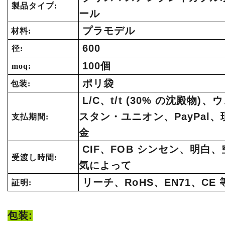
製品タイプ:
ール
プラモデル
材料:
600
径:
100個
moq:
ポリ袋
包装:
L/C、t/t (30% の沈殿物)、
スタン・ユニオン、PayPal、
支払期間:
金
CIF、FOB シンセン、明白、
受渡し時間:
気によって
リーチ、RoHS、EN71、CE 
証明:
包装: