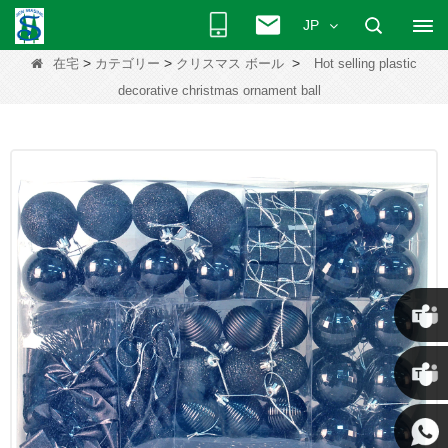
JP
>
>
>
在宅
カテゴリー
クリスマス ボール
Hot selling plastic
decorative christmas ornament ball
クリス
ケニー