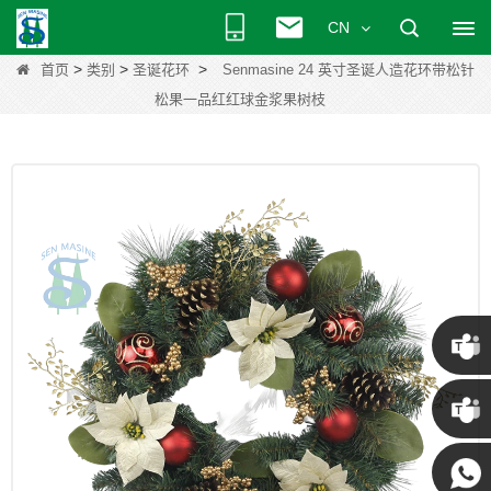
CN
>
>
>
首页
类别
圣诞花环
Senmasine 24 英寸圣诞人造花环带松针
松果一品红红球金浆果树枝
克里斯
·
肯尼 ·