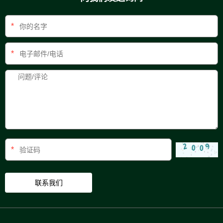
*
*
*