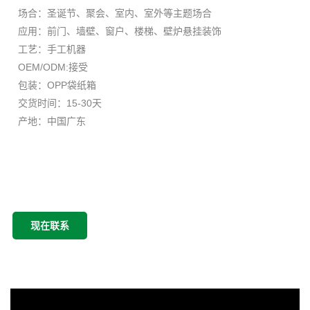
场合：圣诞节、聚会、室内、室外等主题场合
应用：前门、墙壁、窗户、楼梯、壁炉悬挂装饰
工艺：手工机器
OEM/ODM:接受
包装：OPP袋纸箱
交货时间：15-30天
产地：中国广东
现在联系