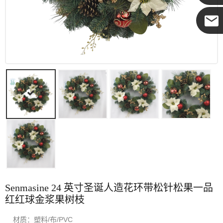
可可
Senmasine 24 英寸圣诞人造花环带松针松果一品
红红球金浆果树枝
材质：塑料/布/PVC