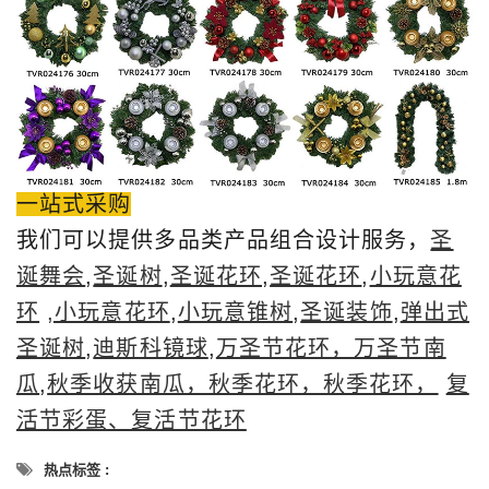
一站式采购
我们可以提供多品类产品组合设计服务，
圣
诞舞会
,
圣诞树
,
圣诞花环
,
圣诞花环
,
小玩意花
环
,小玩意花环
,
小玩意锥树
,
圣诞装饰
,
弹出式
圣诞树
,
迪斯科镜球
,
万圣节花环，万圣节南
瓜
,
秋季收获南瓜，秋季花环，秋季花环，
复
活节彩蛋、复活节花环
热点标签 :