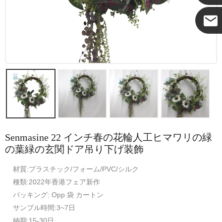
ココ
Senmasine 22 インチ春の花輪人工ヒマワリの緑
の葉緑の玄関ドア吊り下げ装飾
材質:プラスチック/フォーム/PVC/シルク
種類:2022年香港フェア新作
パッキング: Opp 袋 カートン
サンプル時間:3~7日
納期:15-30日