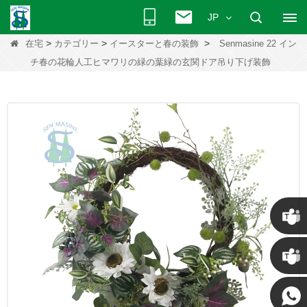
JP
>
>
>
在宅
カテゴリー
イースターと春の装飾
Senmasine 22 イン
チ春の花輪人工ヒマワリの緑の葉緑の玄関ドア吊り下げ装飾
クリス
ケニー