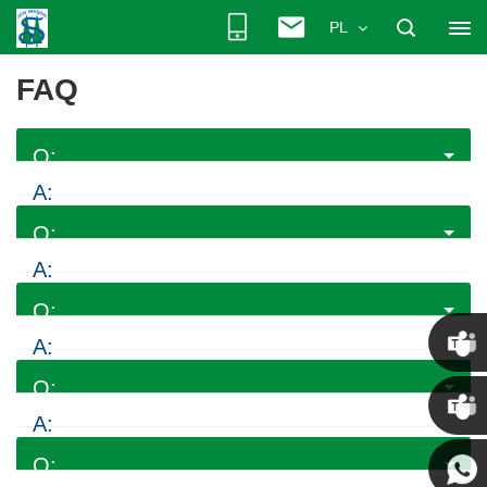
PL
FAQ
Chris
Kenny