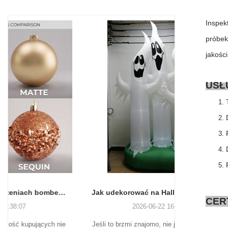
Inspek
próbek
jakośc
USŁ
Jak udekorować na Halloween, nie tracąc zmysłów (ani weekendu)
CER
2026-06-22 16:55:16
Jeśli to brzmi znajomo, nie jesteś sam. A dobra
Wielu na