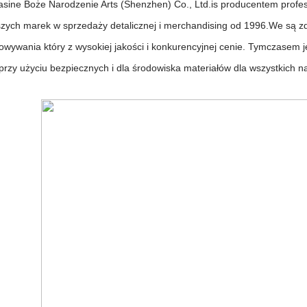
sine Boże Narodzenie Arts (Shenzhen) Co., Ltd.is producentem profe
szych marek w sprzedaży detalicznej i merchandising od 1996.We są zd
owywania który z wysokiej jakości i konkurencyjnej cenie. Tymczase
 przy użyciu bezpiecznych i dla środowiska materiałów dla wszystkich