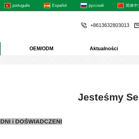
português
Español
русский
简体中
+8613632803013
OEM/ODM
Aktualności
Jesteśmy Se
DNI i DOŚWIADCZENI