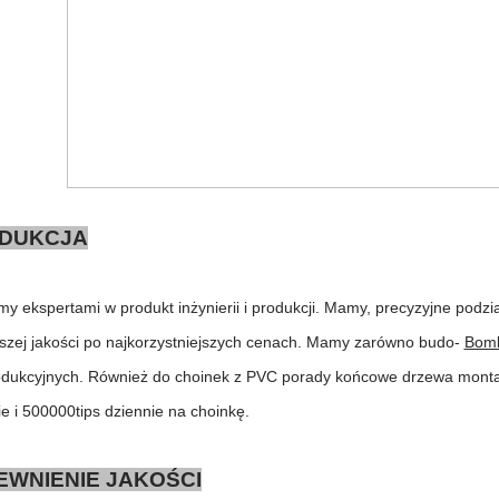
DUKCJA
y ekspertami w produkt inżynierii i produkcji. Mamy, precyzyjne podział
szej jakości po najkorzystniejszych cenach. Mamy zarówno budo-
Bomb
produkcyjnych. Również do choinek z PVC porady końcowe drzewa montażu
ie i 500000tips dziennie na choinkę.
EWNIENIE JAKOŚCI