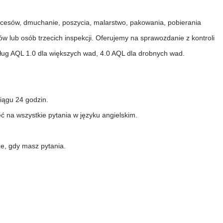
ocesów, dmuchanie, poszycia, malarstwo, pakowania, pobierania
ów lub osób trzecich inspekcji. Oferujemy na sprawozdanie z kontroli
dług AQL 1.0 dla większych wad, 4.0 AQL dla drobnych wad.
iągu 24 godzin.
 na wszystkie pytania w języku angielskim.
e, gdy masz pytania.
Jak ozdobić sztuczne dynie na Halloween: kompletny przewodnik po stylach sztucznych, piankowych i ceramicznych
Niestandardowe gigantyczne choinki komercyjne z wieżami komercyjnymi dla Twojego obiektu
0
2026-05-06 15:28:43