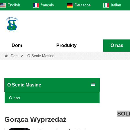
English
français
Deutsche
Italian
Dom
Produkty
O nas
Dom
>
O Senie Masine
O Senie Masine
O nas
SOLI
Gorąca Wyprzedaż