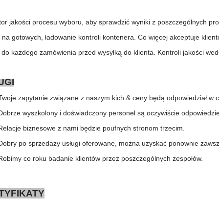
tor jakości procesu wyboru, aby sprawdzić wyniki z poszczególnych pr
 na gotowych, ładowanie kontroli kontenera. Co więcej akceptuje klient
i do każdego zamówienia przed wysyłką do klienta. Kontroli jakości we
UGI
Twoje zapytanie związane z naszym kich & ceny będą odpowiedział w c
Dobrze wyszkolony i doświadczony personel są oczywiście odpowiedzieć
Relacje biznesowe z nami będzie poufnych stronom trzecim.
Dobry po sprzedaży usługi oferowane, można uzyskać ponownie zawsz
Robimy co roku badanie klientów przez poszczególnych zespołów.
Flokowany Mikołaj vs Mikołaj z formy rozdmuchowej Mikołaj kontra nadmuchiwany Mikołaj: kompletny przewodnik dla kupujących na rok 2026
TYFIKATY
2026-06-18 17:18:38
2026-05-22 15:37:5
bywców świątecznych powraca do