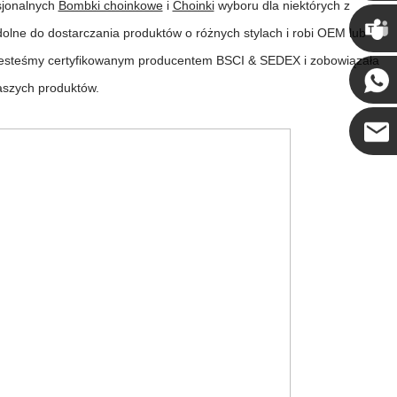
sjonalnych
Bombki choinkowe
i
Choinki
wyboru dla niektórych z
Chris
olne do dostarczania produktów o różnych stylach i robi OEM lub
m jesteśmy certyfikowanym producentem BSCI & SEDEX i zobowiązała
Kenny
 naszych produktów.
Coco