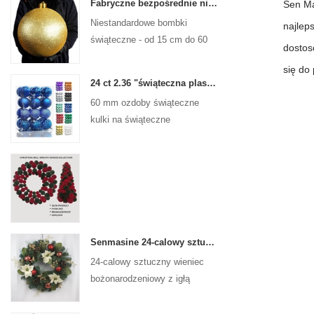
Fabryczne bezpośrednie niestandardowe kulki świąteczne duże ozdoby duże bombki 15 cm - 60 cm kulki logo Xmas
Sen Ma
Niestandardowe bombki
najlep
świąteczne - od 15 cm do 60
dostos
cm, każdy projekt!
się do
24 ct 2.36 "świąteczna plastikowa kulka do wiszących ozdób ozdoby Xmas Shattproof Balls
60 mm ozdoby świąteczne
kulki na świąteczne
świąteczne drzewa wiszące
dekoracja
Senmasine 24-calowy sztuczny wieniec bożonarodzeniowy z igłą sosnową poinsecja szyszki czerwona kula złota gałąź jagód
24-calowy sztuczny wieniec
bożonarodzeniowy z igłą
sosnową, poinsecją, czerwoną
kulką, złotą gałązką jagód