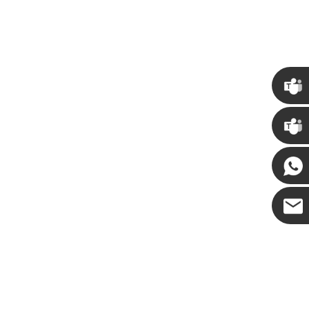
Jak ozdobić sztuczne dynie na Halloween: kompletny przewodnik po stylach sztucznych, piankowych i ceramicznych
Niestandardowe gigantyczne choinki komercyjne z wieżami komercyjnymi dla Twojego obiektu
2026-05-06 15:28:43
Chris
Kenny
Coco