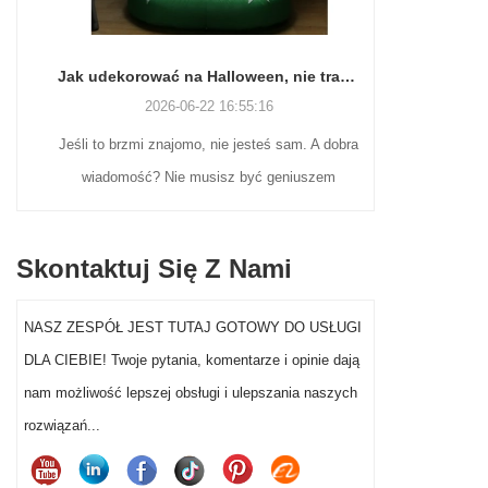
Jak udekorować na Halloween, nie tracąc zmysłów (ani weekendu)
2026-06-22 16:55:16
Jeśli to brzmi znajomo, nie jesteś sam. A dobra
Wielu naby
wiadomość? Nie musisz być geniuszem
nostalgicz
rzemiosła ani wydawać fortuny, aby dekoracje
wciąż poszu
na Halloween w ogrodzie przed domem
ekspozycji
Skontaktuj Się Z Nami
naprawdę wyróżniały się w tym roku.
Mikołajów z
flokowane fi
NASZ ZESPÓŁ JEST TUTAJ GOTOWY DO USŁUGI
wystawy
DLA CIEBIE! Twoje pytania, komentarze i opinie dają
segmentowi
nam możliwość lepszej obsługi i ulepszania naszych
dekoracji Mi
rozwiązań...
sprzed