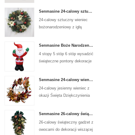
Senmasine 24-calowy sztuczny wieniec bożonarodzeniowy z igłą sosnową poinsecja szyszki czerwona kula złota gałąź jagód
24-calowy sztuczny wieniec
bożonarodzeniowy z igłą
sosnową, poinsecją, czerwoną
kulką, złotą gałązką jagód
Senmasine Boże Narodzenie Święty Mikołaj Nadmuchiwane Wysadzane Xmas Dmuchane Dekoracje Wakacje Zima Wewnątrz Na Zewnątrz
4 stopy 5 stóp 6 stóp wysadzić
świąteczne pontony dekoracje
świąteczne zimowe kryty na
zewnątrz boże narodzenie
Senmasine 24-calowy wieniec z okazji Święta Dziękczynienia ze znakiem powitalnym Jesienne liście do zbiorów Słonecznik Wzór dyni Kokarda
święty mikołaj nadmuchiwane
24-calowy jesienny wieniec z
okazji Święta Dziękczynienia
do powieszenia na ścianie
frontowych drzwi jesiennej
Senmasine 26-calowy świąteczny gadżet owocowy ze wstążką i kokardkami Sztuczne liście gałęzi PCV
dekoracji
26-calowy świąteczny gadżet z
owocami do dekoracji wiszącej