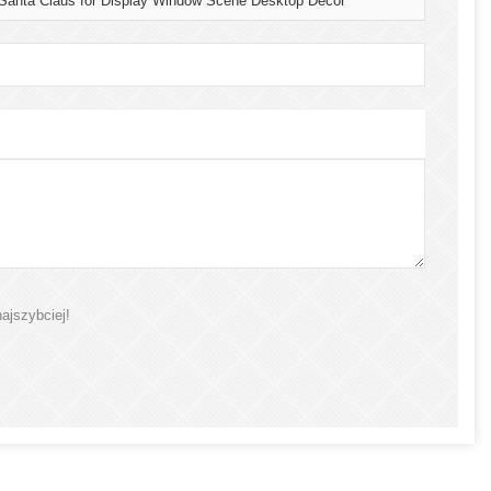
 Santa Claus for Display Window Scene Desktop Decor
ajszybciej!