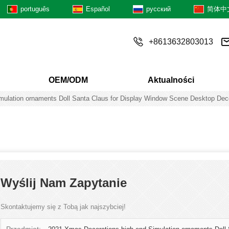
português
Español
русский
简体中
+8613632803013
OEM/ODM
Aktualności
mulation ornaments Doll Santa Claus for Display Window Scene Desktop Dec
Wyślij Nam Zapytanie
Skontaktujemy się z Tobą jak najszybciej!