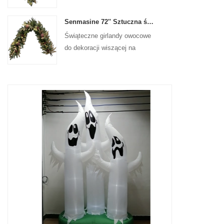
na drzwiach wejściowych
Senmasine 72'' Sztuczna świąteczna girlanda owocowa do wiszącej dekoracji kominka na schodach
Świąteczne girlandy owocowe
do dekoracji wiszącej na
ścianie frontowej drzwi