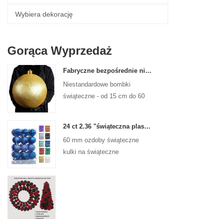
Wybiera dekorację
Gorąca Wyprzedaż
Fabryczne bezpośrednie niestandardowe kulki świąteczne duże ozdoby duże bombki 15 cm - 60 cm kulki logo Xmas
Niestandardowe bombki
świąteczne - od 15 cm do 60
cm, każdy projekt!
24 ct 2.36 "świąteczna plastikowa kulka do wiszących ozdób ozdoby Xmas Shattproof Balls
60 mm ozdoby świąteczne
kulki na świąteczne
świąteczne drzewa wiszące
dekoracja