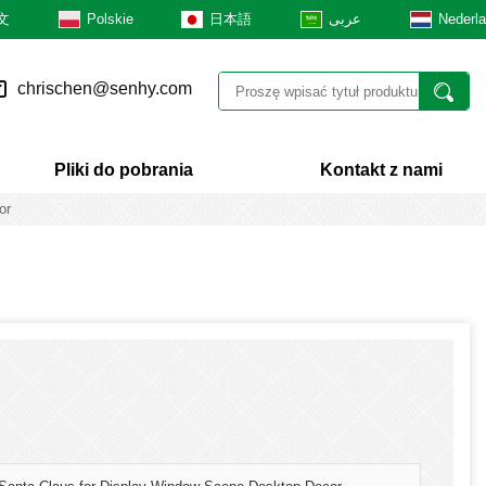
文
Polskie
日本語
عربى
Nederl
chrischen@senhy.com
Pliki do pobrania
Kontakt z nami
or