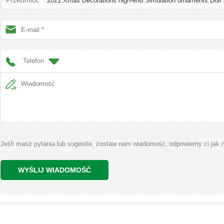
Przedmiot:
2021 Xmas Decorations high-end Simulation ornaments Doll
Telefon
Jeśli masz pytania lub sugestie, zostaw nam wiadomość, odpowiemy ci jak n
WYŚLIJ WIADOMOŚĆ