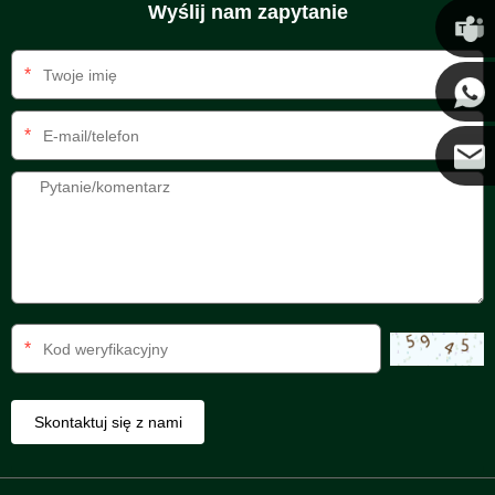
Wyślij nam zapytanie
Chris
*
Kenny
*
Coco
*