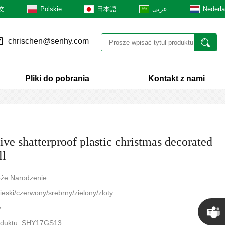
文
Polskie
日本語
عربى
Nederl
chrischen@senhy.com
Pliki do pobrania
Kontakt z nami
ive shatterproof plastic christmas decorated
ll
oże Narodzenie
bieski/czerwony/srebrny/zielony/złoty
y
oduktu: SHY17GS13