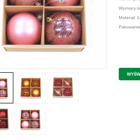
Wymiary ku
Materiał: l
Pakowanie
WYŚW