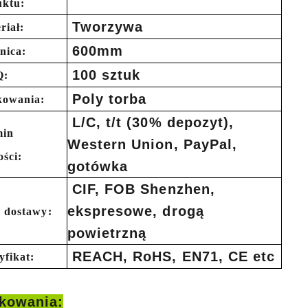
uktu:
Tworzywa
riał:
Jak ozdobić sztuczne dynie na Halloween: kompletny przewodnik po stylach sztucznych, piankowych i ceramicznych
600mm
nica:
2026-05-22 15:37:50
2026-05-06 15:28:43
100 sztuk
:
Poly torba
owania:
L/C, t/t (30% depozyt),
min
Western Union, PayPal,
ości:
gotówka
CIF, FOB Shenzhen,
ekspresowe, drogą
 dostawy:
powietrzną
REACH, RoHS, EN71, CE etc
yfikat:
kowania: