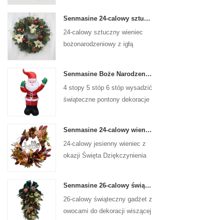
Senmasine 24-calowy sztuczny wieniec bożonarodzeniowy z igłą sosnową poinsecja szyszki czerwona kula złota gałąź jagód
24-calowy sztuczny wieniec
bożonarodzeniowy z igłą
sosnową, poinsecją, czerwoną
kulką, złotą gałązką jagód
Senmasine Boże Narodzenie Święty Mikołaj Nadmuchiwane Wysadzane Xmas Dmuchane Dekoracje Wakacje Zima Wewnątrz Na Zewnątrz
4 stopy 5 stóp 6 stóp wysadzić
świąteczne pontony dekoracje
świąteczne zimowe kryty na
zewnątrz boże narodzenie
Senmasine 24-calowy wieniec z okazji Święta Dziękczynienia ze znakiem powitalnym Jesienne liście do zbiorów Słonecznik Wzór dyni Kokarda
święty mikołaj nadmuchiwane
24-calowy jesienny wieniec z
okazji Święta Dziękczynienia
do powieszenia na ścianie
frontowych drzwi jesiennej
Senmasine 26-calowy świąteczny gadżet owocowy ze wstążką i kokardkami Sztuczne liście gałęzi PCV
dekoracji
26-calowy świąteczny gadżet z
owocami do dekoracji wiszącej