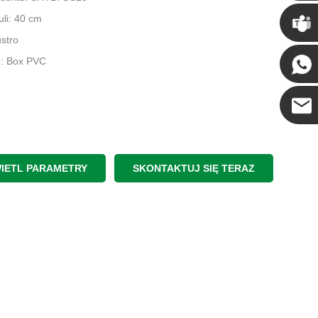
Chris
li: 40 cm
ustro
Kenny
: Box PVC
Coco
IETL PARAMETRY
SKONTAKTUJ SIĘ TERAZ