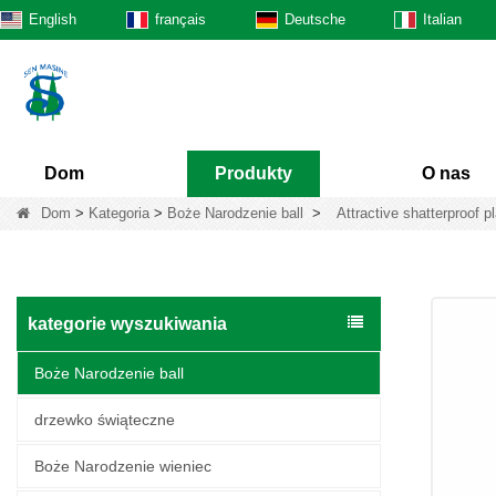
English
français
Deutsche
Italian
Dom
Produkty
O nas
Dom
>
Kategoria
>
Boże Narodzenie ball
>
Attractive shatterproof p
kategorie wyszukiwania
Boże Narodzenie ball
drzewko świąteczne
Boże Narodzenie wieniec