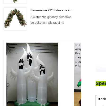
na drzwiach wejściowych
Senmasine 72'' Sztuczna świąteczna girlanda owocowa do wiszącej dekoracji kominka na schodach
Świąteczne girlandy owocowe
do dekoracji wiszącej na
ścianie frontowej drzwi
Spec
Rod