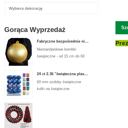
Wybiera dekorację
Sz
Gorąca Wyprzedaż
Fabryczne bezpośrednie niestandardowe kulki świąteczne duże ozdoby duże bombki 15 cm - 60 cm kulki logo Xmas
Prez
Niestandardowe bombki
świąteczne - od 15 cm do 60
cm, każdy projekt!
24 ct 2.36 "świąteczna plastikowa kulka do wiszących ozdób ozdoby Xmas Shattproof Balls
60 mm ozdoby świąteczne
kulki na świąteczne
świąteczne drzewa wiszące
dekoracja