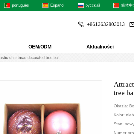
português
Español
русский
简体中
+8613632803013
OEM/ODM
Aktualności
lastic christmas decorated tree ball
Attract
tree ba
Okazja: B
Kolor: nie
Stan: now
Numer pr