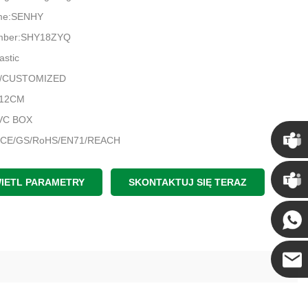
me:SENHY
mber:SHY18ZYQ
astic
D/CUSTOMIZED
-12CM
PVC BOX
te:CE/GS/RoHS/EN71/REACH
0SETS
Chris
/T
IETL PARAMETRY
SKONTAKTUJ SIĘ TERAZ
:YES
Kenny
ime:20-30 Days
me:7-10 Days
zhen Yantian
Coco