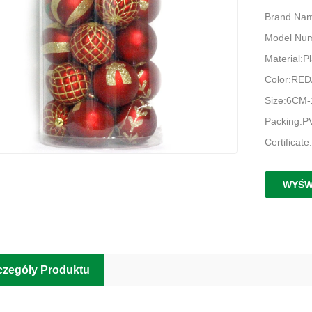
Brand Na
Model Nu
Material:Pl
Color:RE
Size:6CM
Packing:
Certifica
MOQ:100
Payment:T
WYŚW
OEM/ODM
Delivery t
Sample ti
Port: Shen
czegóły Produktu