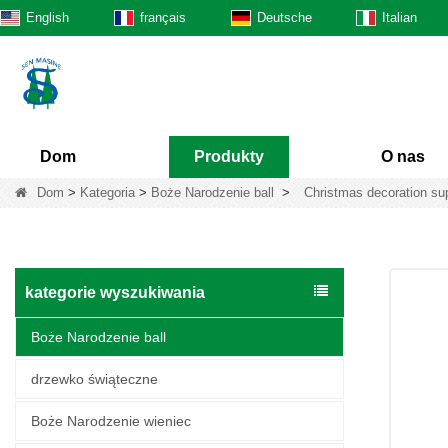
English
français
Deutsche
Italian
Dom
Produkty
O nas
Dom
>
Kategoria
>
Boże Narodzenie ball
>
Christmas decoration sup
kategorie wyszukiwania
Boże Narodzenie ball
drzewko świąteczne
Boże Narodzenie wieniec