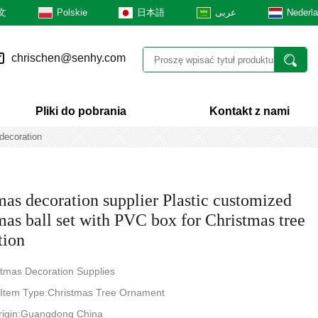
文
Polskie
日本語
عربى
Nederl
chrischen@senhy.com
Pliki do pobrania
Kontakt z nami
decoration
mas decoration supplier Plastic customized
mas ball set with PVC box for Christmas tree
tion
tmas Decoration Supplies
 Item Type:Christmas Tree Ornament
Origin:Guangdong China