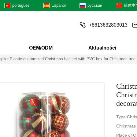
português
Español
русский
简体中
+8613632803013
OEM/ODM
Aktualności
plier Plastic customized Christmas ball set with PVC box for Christmas tree 
Christ
Christ
decora
Type:Chris
Christmas
Place of 