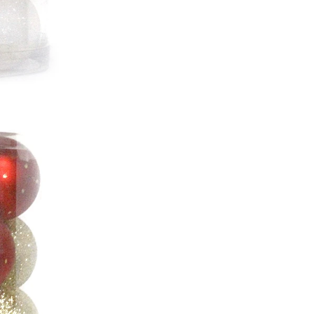
Niestandardowe gigantyczne choinki komercyjne z wieżami komercyjnymi dla Twojego obiektu
2026-04-27 14:19:
2026-05-06 15:28:43