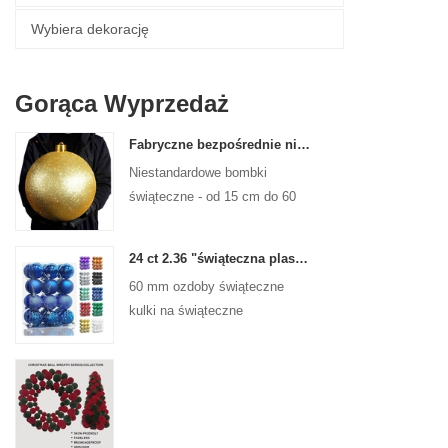
Wybiera dekorację
Gorąca Wyprzedaż
Fabryczne bezpośrednie niestandardowe kulki świąteczne duże ozdoby duże bombki 15 cm - 60 cm kulki logo Xmas
Niestandardowe bombki
świąteczne - od 15 cm do 60
cm, każdy projekt!
24 ct 2.36 "świąteczna plastikowa kulka do wiszących ozdób ozdoby Xmas Shattproof Balls
60 mm ozdoby świąteczne
kulki na świąteczne
świąteczne drzewa wiszące
dekoracja