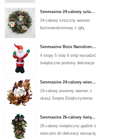
Senmasine 24-calowy sztuczny wieniec bożonarodzeniowy z igłą sosnową poinsecja szyszki czerwona kula złota gałąź jagód
24-calowy sztuczny wieniec
bożonarodzeniowy z igłą
sosnową, poinsecją, czerwoną
kulką, złotą gałązką jagód
Senmasine Boże Narodzenie Święty Mikołaj Nadmuchiwane Wysadzane Xmas Dmuchane Dekoracje Wakacje Zima Wewnątrz Na Zewnątrz
4 stopy 5 stóp 6 stóp wysadzić
świąteczne pontony dekoracje
świąteczne zimowe kryty na
zewnątrz boże narodzenie
Senmasine 24-calowy wieniec z okazji Święta Dziękczynienia ze znakiem powitalnym Jesienne liście do zbiorów Słonecznik Wzór dyni Kokarda
święty mikołaj nadmuchiwane
24-calowy jesienny wieniec z
okazji Święta Dziękczynienia
do powieszenia na ścianie
frontowych drzwi jesiennej
Senmasine 26-calowy świąteczny gadżet owocowy ze wstążką i kokardkami Sztuczne liście gałęzi PCV
dekoracji
26-calowy świąteczny gadżet z
owocami do dekoracji wiszącej