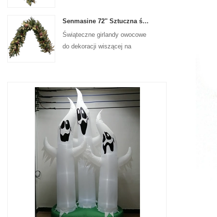
na drzwiach wejściowych
Senmasine 72'' Sztuczna świąteczna girlanda owocowa do wiszącej dekoracji kominka na schodach
Świąteczne girlandy owocowe
do dekoracji wiszącej na
ścianie frontowej drzwi