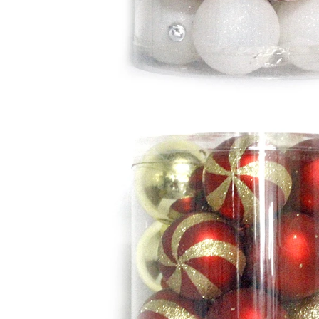
Jak ozdobić sztuczne dynie na Halloween: kompletny przewodnik po stylach sztucznych, piankowych i ceramicznych
2026-05-22 15:37:50