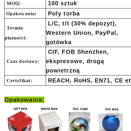
100 sztuk
MOQ:
Poly torba
Opakowania:
L/C, t/t (30% depozyt),
Termin
Western Union, PayPal,
płatności:
gotówka
CIF, FOB Shenzhen,
ekspresowe, drogą
Czas dostawy:
powietrzną
REACH, RoHS, EN71, CE et
Certyfikat:
Opakowania: