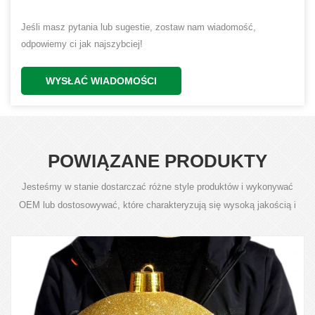
Jeśli masz pytania lub sugestie, zostaw nam wiadomość,
odpowiemy ci jak najszybciej!
WYSŁAĆ WIADOMOŚCI
POWIĄZANE PRODUKTY
Jesteśmy w stanie dostarczać różne style produktów i wykonywać
OEM lub dostosowywać, które charakteryzują się wysoką jakością i
konkurencyjną ceną.