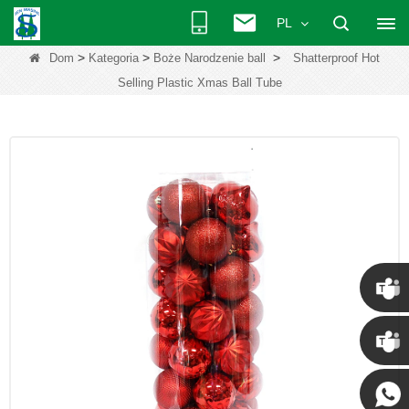
PL
>
>
>
Dom
Kategoria
Boże Narodzenie ball
Shatterproof Hot
Selling Plastic Xmas Ball Tube
Chris
Kenny