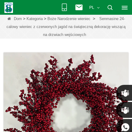
PL
>
>
>
Dom
Kategoria
Boże Narodzenie wieniec
Senmasine 24-
calowy wieniec z czerwonych jagód na świąteczną dekorację wiszącą
na drzwiach wejściowych
Chris
Kenny