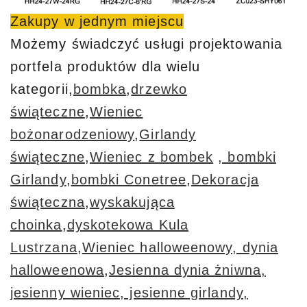
Zakupy w jednym miejscu
Możemy świadczyć usługi projektowania
portfela produktów dla wielu
kategorii,
bombka
,
drzewko
świąteczne
,
Wieniec
bożonarodzeniowy
,
Girlandy
świąteczne
,
Wieniec z bombek
, bombki
Girlandy
,
bombki Conetree
,
Dekoracja
świąteczna
,
wyskakująca
choinka
,
dyskotekowa Kula
Lustrzana
,
Wieniec halloweenowy, dynia
halloweenowa
,
Jesienna dynia żniwna,
jesienny wieniec, jesienne girlandy,