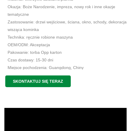
Okazja: Boże Narodzenie, impreza, nowy rok i inne okazje
tematyczne
Zastosowanie: drzwi wejściowe, ściana, okno, schody, dekoracja
wisząca kominka
Technika: ręcznie robione maszyna
OEM/ODM: Akceptacja
Pakowanie: torba Opp karton
Czas dostawy: 15-30 dni
Miejsce pochodzenia: Guangdong, Chiny
SKONTAKTUJ SIĘ TERAZ