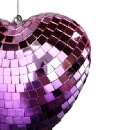
Jak ozdobić sztuczne dynie na Halloween: kompletny przewodnik po stylach sztucznych, piankowych i ceramicznych
Niestandardowe gigantyczne choinki komercyjne z wieżami komercyjnymi dla Twojego obiektu
2026-05-06 15:28:43