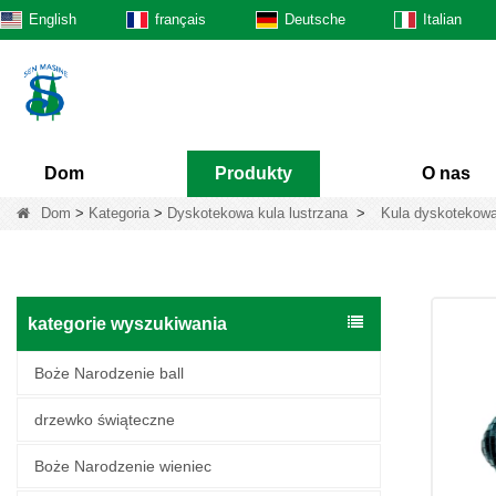
English
français
Deutsche
Italian
Dom
Produkty
O nas
Dom
>
Kategoria
>
Dyskotekowa kula lustrzana
>
Kula dyskotekowa
kategorie wyszukiwania
Boże Narodzenie ball
drzewko świąteczne
Boże Narodzenie wieniec