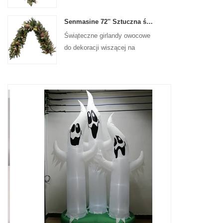
na drzwiach wejściowych
Senmasine 72'' Sztuczna świąteczna girlanda owocowa do wiszącej dekoracji kominka na schodach
Świąteczne girlandy owocowe
do dekoracji wiszącej na
ścianie frontowej drzwi