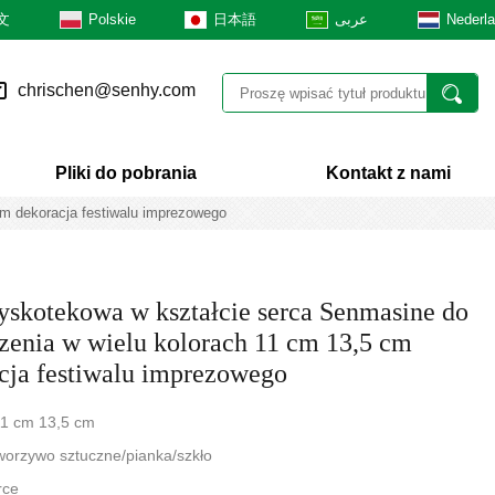
文
Polskie
日本語
عربى
Nederl
chrischen@senhy.com
Pliki do pobrania
Kontakt z nami
cm dekoracja festiwalu imprezowego
yskotekowa w kształcie serca Senmasine do
zenia w wielu kolorach 11 cm 13,5 cm
cja festiwalu imprezowego
11 cm 13,5 cm
tworzywo sztuczne/pianka/szkło
rce