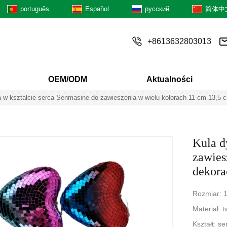
português
Español
русский
简体中
+8613632803013
OEM/ODM
Aktualności
 w kształcie serca Senmasine do zawieszenia w wielu kolorach 11 cm 13,5 
Kula d
zawies
dekora
Rozmiar: 
Materiał: 
Kształt: se