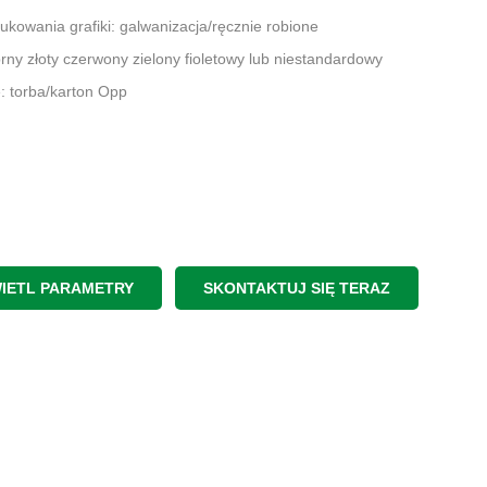
rukowania grafiki: galwanizacja/ręcznie robione
brny złoty czerwony zielony fioletowy lub niestandardowy
: torba/karton Opp
IETL PARAMETRY
SKONTAKTUJ SIĘ TERAZ