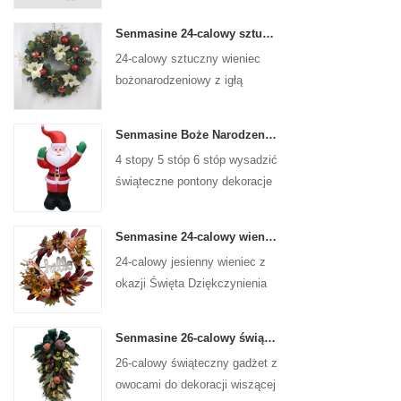
Senmasine 24-calowy sztuczny wieniec bożonarodzeniowy z igłą sosnową poinsecja szyszki czerwona kula złota gałąź jagód
24-calowy sztuczny wieniec
bożonarodzeniowy z igłą
sosnową, poinsecją, czerwoną
kulką, złotą gałązką jagód
Senmasine Boże Narodzenie Święty Mikołaj Nadmuchiwane Wysadzane Xmas Dmuchane Dekoracje Wakacje Zima Wewnątrz Na Zewnątrz
4 stopy 5 stóp 6 stóp wysadzić
świąteczne pontony dekoracje
świąteczne zimowe kryty na
zewnątrz boże narodzenie
Senmasine 24-calowy wieniec z okazji Święta Dziękczynienia ze znakiem powitalnym Jesienne liście do zbiorów Słonecznik Wzór dyni Kokarda
święty mikołaj nadmuchiwane
24-calowy jesienny wieniec z
okazji Święta Dziękczynienia
do powieszenia na ścianie
frontowych drzwi jesiennej
Senmasine 26-calowy świąteczny gadżet owocowy ze wstążką i kokardkami Sztuczne liście gałęzi PCV
dekoracji
26-calowy świąteczny gadżet z
owocami do dekoracji wiszącej