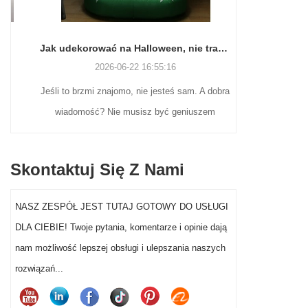
Jak udekorować na Halloween, nie tracąc zmysłów (ani weekendu)
2026-06-22 16:55:16
Jeśli to brzmi znajomo, nie jesteś sam. A dobra
Wielu naby
wiadomość? Nie musisz być geniuszem
nostalgicz
rzemiosła ani wydawać fortuny, aby dekoracje
wciąż poszu
na Halloween w ogrodzie przed domem
ekspozycji
Skontaktuj Się Z Nami
naprawdę wyróżniały się w tym roku.
Mikołajów z
flokowane fi
NASZ ZESPÓŁ JEST TUTAJ GOTOWY DO USŁUGI
wystawy
DLA CIEBIE! Twoje pytania, komentarze i opinie dają
segmentowi
nam możliwość lepszej obsługi i ulepszania naszych
dekoracji Mi
rozwiązań...
sprzed