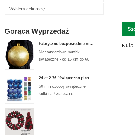
Wybiera dekorację
Sz
Gorąca Wyprzedaż
Fabryczne bezpośrednie niestandardowe kulki świąteczne duże ozdoby duże bombki 15 cm - 60 cm kulki logo Xmas
Kula
Niestandardowe bombki
świąteczne - od 15 cm do 60
cm, każdy projekt!
24 ct 2.36 "świąteczna plastikowa kulka do wiszących ozdób ozdoby Xmas Shattproof Balls
60 mm ozdoby świąteczne
kulki na świąteczne
świąteczne drzewa wiszące
dekoracja