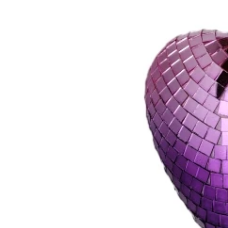
Flokowany Mikołaj vs Mikołaj z formy rozdmuchowej Mikołaj kontra nadmuchiwany Mikołaj: kompletny przewodnik dla kupujących na rok 2026
2026-06-18 17:18:38
2026-05-22 15:37:50
wców świątecznych powraca do
nych ozdób bożonarodzeniowych,
kując praktycznych rozwiązań do
 zewnętrznych. Od klasycznych
 rozdmuchem po miękkie w dotyku
gurki i gigantyczne nadmuchiwane
 – każdy styl służy innemu
 klientów. Wybór odpowiedniej
kołaja może znacząco wpłynąć na
aż świąteczną i satysfakcję
konsumentów.