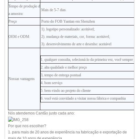
Tempo de produção d
Mais de 5-7 dias
a amostra:
Preço
Porto do FOB Yantian em Shenzhen
1). logotipo personalizado: aceitável;
OEM e ODM:
2). mudança de materiais, cor, forma: aceitável;
3). desenvolvimento de arte e desenho: aceitável
1. qualquer consulta, selecioná-lo da primeira vez, você sempre po
2. alta qualidade e melhor preço
3, tempo de entrega pontual
Nossas vantagens
4. bom serviço
5. bem-vindo ao projeto do cliente
6. você está convidado a visitar nossa fábrica e companhia
Nós atendemos Cantão justo cada ano:
Por que nos escolher?
1. para mais de 20 anos de experiência na fabricação e exportação de
mais de 10 anos de experiência.