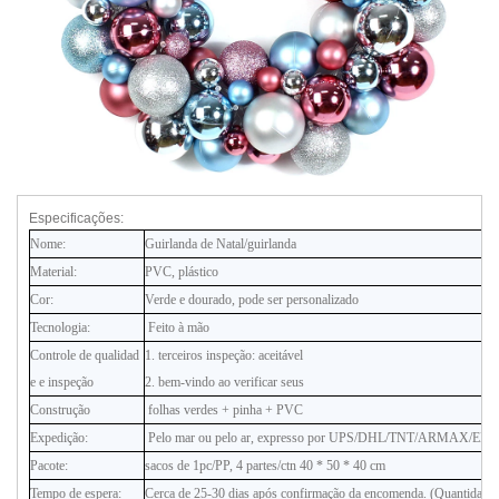
Especificações:
Nome:
Guirlanda de Natal/guirlanda
Material:
PVC, plástico
Cor:
Verde e dourado, pode ser personalizado
Tecnologia:
Feito à mão
Controle de qualidad
1. terceiros inspeção: aceitável
e e inspeção
2. bem-vindo ao verificar seus
Construção
folhas verdes + pinha + PVC
Expedição:
Pelo mar ou pelo ar, expresso por UPS/DHL/TNT/ARMAX/EM
Pacote:
sacos de 1pc/PP, 4 partes/ctn 40 * 50 * 40 cm
Tempo de espera:
Cerca de 25-30 dias após confirmação da encomenda. (Quantidade