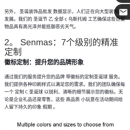
另外，
圣诞装饰品批发
数据显示，人们正在向大型装饰品
发展。我们的
圣诞节
乙
全部
c
乌斯托姆
工艺确保这些巨型
可可
物品具有高光泽并能抵御恶劣天气。
2。 Senmas：7个级别的精准
定制
徽标定制：提升您的品牌形象
通过我们的服务提升您的品牌
带徽标的定制圣诞球
服务。
我们提供各种印刷样式以满足您的需求。我们的团队确保每
一个
定制
圣诞球
以锐利、清晰的细节展示您的徽标。无
C
论是企业礼品还是零售，这些
高品质
小玩意在活动期间给
人留下持久的印象
假期
。