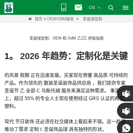
CN
>
>
首页
OEM/ODM服务
圣诞球定制
圣诞球定制：OEM 和 OdM 乙2乙 终极指南
1。
2026 年趋势：定制化是关键
的风景
假期
正在迅速发展。买家现在想要
高品质
可持续的
产品。作为领先的
散装圣诞装饰品供应商
，我们提供专家
圣诞节
乙
全部
C
乌斯托姆
服务来满足这种需求。 事实
上，超过 55% 的专业人士现在使用经过 GRS 认证的再生
塑料。
克里斯
现代
节日装饰
还必须在社交媒体上看起来不错。这一趋势
·
肯尼 ·
推动了需求
定制
圣诞饰品球
具有独特的形状。
C