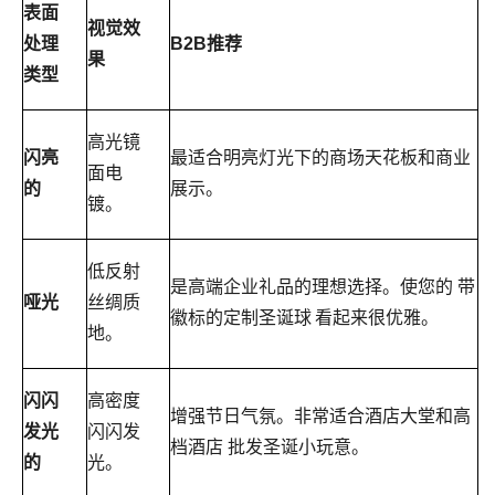
表面
视觉效
处理
B2B推荐
果
类型
高光镜
闪亮
最适合明亮灯光下的商场天花板和商业
面电
的
展示。
镀。
低反射
是高端企业礼品的理想选择。使您的
带
哑光
丝绸质
徽标的定制圣诞球
看起来很优雅。
地。
闪闪
高密度
增强节日气氛。非常适合酒店大堂和高
发光
闪闪发
档酒店
批发圣诞小玩意。
的
光。