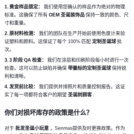
1.
黄金样品锁定：
我们使用您确认的样品作为绝对的物理
标准。这确保了所有
OEM 圣诞装饰品
保持一致的颜色、尺
寸和重量。
2.
原材料检测：
我们的团队在生产开始前使用色度计来验
证塑料和颜料。这保证了每个 100% 匹配
定制圣诞球
批
次。
3.
3 阶段 QA 检查：
我们在涂层和印刷阶段每小时进行一次
检查。这可以防止缺陷并确保
带徽标的定制圣诞球
保持锐
利和清晰。
4.
发货前比较：
我们提供并排照片和质量控制报告。这证
实了每一项都符合客户的期望
圣诞树顾客
.
你们对损坏库存的政策是什么？
对于
批发圣诞小玩意
，Senmas提供及时更换政策。作为