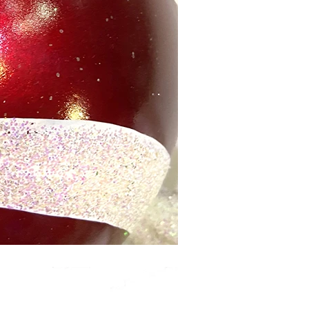
Cómo decorar calabazas artificiales para Halloween: una guía completa de estilos de imitación, espuma y cerámica
Árboles de Navidad de torre comercial gigantes personalizados para su lugar
2026-05-06 15:28:43