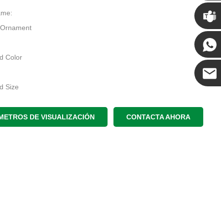
Chris
ame:
 Ornament
Kenny
d Color
d Size
Coco
s Home Decoration
METROS DE VISUALIZACIÓN
CONTACTA AHORA
 candy
:
 Decor