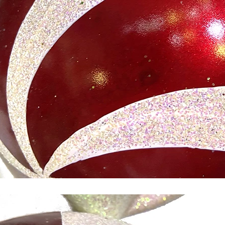
Papá Noel flocado versus Papá Noel moldeado por soplado versus Papá Noel inflable: guía completa del comprador para 2026
2026-06-18 17:18:38
2026-05-22 15:37:50
ompradores navideños están
a las nostálgicas decoraciones
sin dejar de buscar soluciones
e exhibición al aire libre. Desde
antiguos moldeados por soplado
uras flocadas de suave tacto y
 inflables gigantes, cada estilo
n segmento de clientes diferente.
ecoración de Papá Noel adecuada
ar significativamente las ventas
 la satisfacción del consumidor.