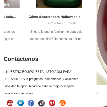
Cómo decorar para Halloween sin perder la cabeza (o el fin de semana)
2026-06-22 16:55:16
Si esto le suena familiar, no está solo. ¿Y las
Muchos c
buenas noticias? No necesitas ser un genio de
volviendo 
las manualidades ni gastar una fortuna para
navideñas 
que la decoración de Halloween de tu jardín
prácticas d
Contáctenos
delantero realmente destaque este año.
Papá Noel 
hasta fig
¡NUESTRO EQUIPO ESTÁ LISTO AQUÍ PARA
exhibidores
SERVIRLE! Sus preguntas, comentarios y opiniones
atiende a u
nos dan la oportunidad de servirle mejor y mejorar
Elegir la d
nuestras soluciones...
puede afect
navideñas y