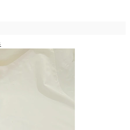
ristmas Gift
pe
s