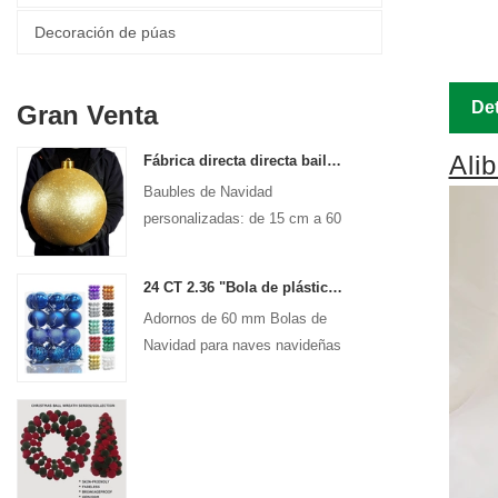
Decoración de púas
Det
Gran Venta
Ali
Fábrica directa directa baile de Navidad adornos grandes adornos 15 cm - 60 cm bolas de logotipo de Navidad
Baubles de Navidad
personalizadas: de 15 cm a 60
cm, ¡cualquier diseño!
24 CT 2.36 "Bola de plástico navideña para decoraciones de adornos colgantes Bolas inyectables para la fiesta de vacaciones decorativas
Adornos de 60 mm Bolas de
Navidad para naves navideñas
Decoración colgante