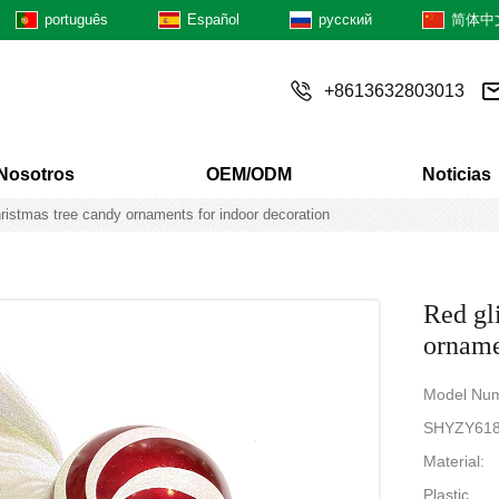
português
Español
русский
简体中
+8613632803013
Nosotros
OEM/ODM
Noticias
christmas tree candy ornaments for indoor decoration
Red gli
orname
Model Num
SHYZY61
Material:
Plastic