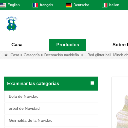
English
français
Deutsche
Italian
Casa
Productos
Sobre 
Casa
>
Categoría
>
Decoración navideña
>
Red glitter ball 18inch 
Examinar las categorías
Bola de Navidad
árbol de Navidad
Guirnalda de la Navidad