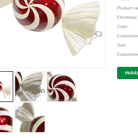
Product n
Christmas
Color:
Customize
Size:
Customize
Usage:
Christama
PARÁ
Name:
christmas
MOQ:
500pcs
Application
Chirstmas
Style: