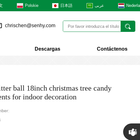
文
Polskie
日本語
عربى
Nederl
chrischen@senhy.com
Descargas
Contáctenos
tter ball 18inch christmas tree candy
nts for indoor decoration
ber:
8