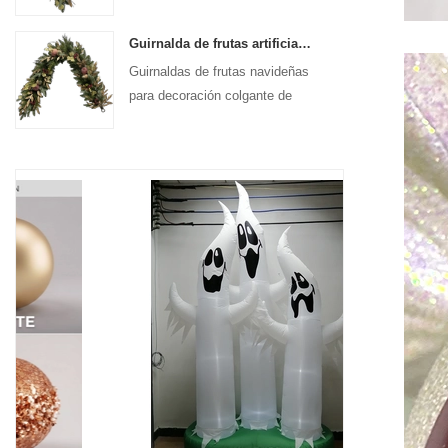
colgante de puerta de entrada
Guirnalda de frutas artificiales de Navidad Senmasine de 72 pulgadas para decoración colgante de chimenea y escaleras
Guirnaldas de frutas navideñas
para decoración colgante de
pared y puerta de entrada