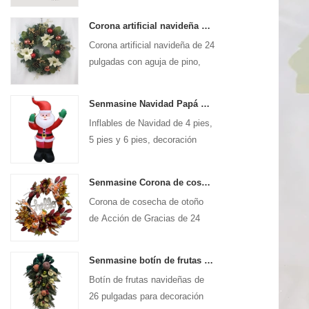
Corona artificial navideña Senmasine de 24 pulgadas con aguja de pino, piña, flor de pascua, bola roja, rama de bayas doradas
Corona artificial navideña de 24
pulgadas con aguja de pino,
piña, flor de pascua, bola roja,
rama de bayas doradas
Senmasine Navidad Papá Noel inflable volar Navidad inflables decoración vacaciones invierno interior al aire libre
Inflables de Navidad de 4 pies,
5 pies y 6 pies, decoración
para vacaciones, invierno,
interior, exterior, Navidad, Papá
Senmasine Corona de cosecha de otoño de Acción de Gracias de 24 pulgadas con letrero de Hola, hojas de cosecha de otoño, lazo con patrón de calabaza y girasol
Noel inflable
Corona de cosecha de otoño
de Acción de Gracias de 24
pulgadas para decoración de
otoño colgante de puerta
Senmasine botín de frutas navideñas de 26 pulgadas con lazos de cinta hojas de ramas artificiales de Pvc
delantera de pared
Botín de frutas navideñas de
26 pulgadas para decoración