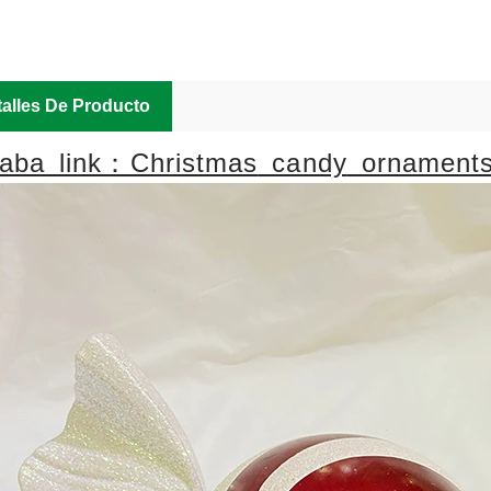
Popular Ch
Shape:
candy sha
alles De Producto
baba
link：Christmas
candy
ornament