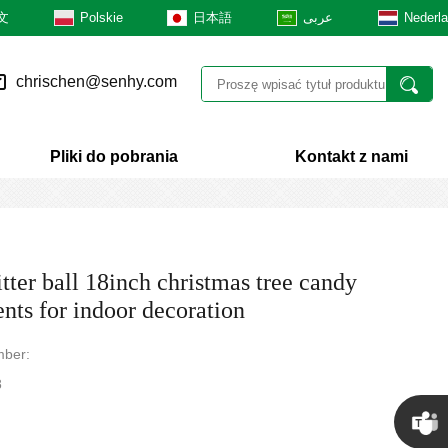
文
Polskie
日本語
عربى
Nederl
chrischen@senhy.com
Pliki do pobrania
Kontakt z nami
tter ball 18inch christmas tree candy
nts for indoor decoration
ber:
8