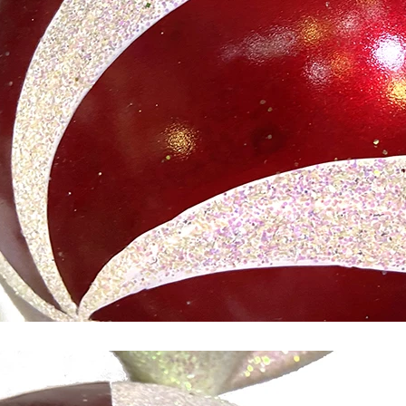
Flokowany Mikołaj vs Mikołaj z formy rozdmuchowej Mikołaj kontra nadmuchiwany Mikołaj: kompletny przewodnik dla kupujących na rok 2026
2026-06-18 17:18:38
2026-05-22 15:37:50
wców świątecznych powraca do
nych ozdób bożonarodzeniowych,
kując praktycznych rozwiązań do
 zewnętrznych. Od klasycznych
 rozdmuchem po miękkie w dotyku
gurki i gigantyczne nadmuchiwane
 – każdy styl służy innemu
 klientów. Wybór odpowiedniej
kołaja może znacząco wpłynąć na
aż świąteczną i satysfakcję
konsumentów.