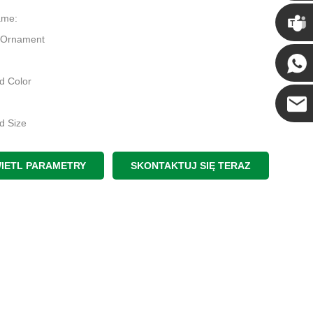
Chris
ame:
 Ornament
Kenny
d Color
d Size
Coco
s Home Decoration
IETL PARAMETRY
SKONTAKTUJ SIĘ TERAZ
 candy
:
 Decor