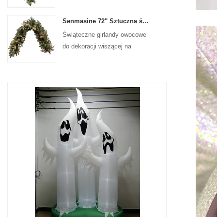
na drzwiach wejściowych
Senmasine 72'' Sztuczna świąteczna girlanda owocowa do wiszącej dekoracji kominka na schodach
Świąteczne girlandy owocowe
do dekoracji wiszącej na
ścianie frontowej drzwi