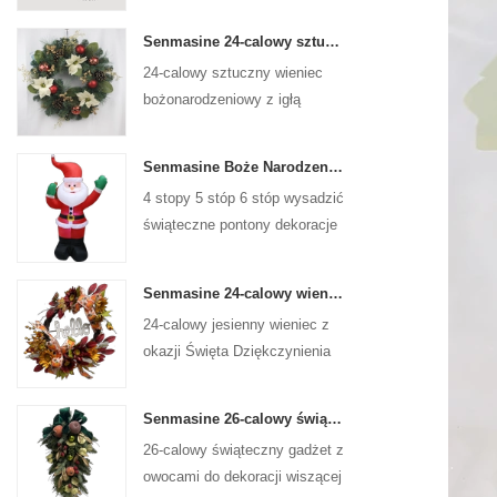
Senmasine 24-calowy sztuczny wieniec bożonarodzeniowy z igłą sosnową poinsecja szyszki czerwona kula złota gałąź jagód
24-calowy sztuczny wieniec
bożonarodzeniowy z igłą
sosnową, poinsecją, czerwoną
kulką, złotą gałązką jagód
Senmasine Boże Narodzenie Święty Mikołaj Nadmuchiwane Wysadzane Xmas Dmuchane Dekoracje Wakacje Zima Wewnątrz Na Zewnątrz
4 stopy 5 stóp 6 stóp wysadzić
świąteczne pontony dekoracje
świąteczne zimowe kryty na
zewnątrz boże narodzenie
Senmasine 24-calowy wieniec z okazji Święta Dziękczynienia ze znakiem powitalnym Jesienne liście do zbiorów Słonecznik Wzór dyni Kokarda
święty mikołaj nadmuchiwane
24-calowy jesienny wieniec z
okazji Święta Dziękczynienia
do powieszenia na ścianie
frontowych drzwi jesiennej
Senmasine 26-calowy świąteczny gadżet owocowy ze wstążką i kokardkami Sztuczne liście gałęzi PCV
dekoracji
26-calowy świąteczny gadżet z
owocami do dekoracji wiszącej