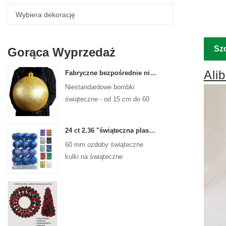
Wybiera dekorację
Sz
Gorąca Wyprzedaż
Ali
Fabryczne bezpośrednie niestandardowe kulki świąteczne duże ozdoby duże bombki 15 cm - 60 cm kulki logo Xmas
Niestandardowe bombki
świąteczne - od 15 cm do 60
cm, każdy projekt!
24 ct 2.36 "świąteczna plastikowa kulka do wiszących ozdób ozdoby Xmas Shattproof Balls
60 mm ozdoby świąteczne
kulki na świąteczne
świąteczne drzewa wiszące
dekoracja