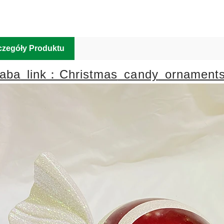
Popular Ch
Shape:
candy sha
czegóły Produktu
baba
link：Christmas
candy
ornament