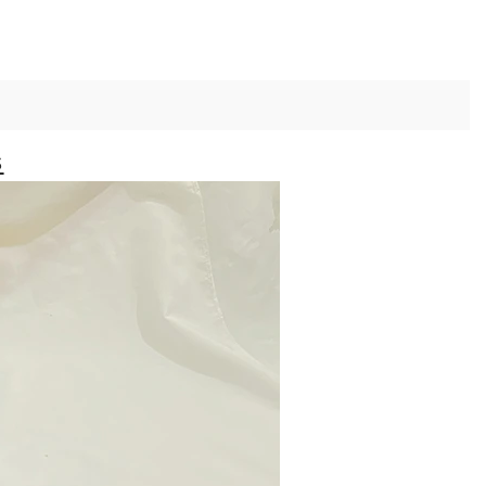
ristmas Gift
pe
s