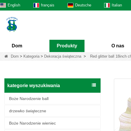
English
français
Deutsche
Italian
Dom
Produkty
O nas
Dom
>
Kategoria
>
Dekoracja świąteczna
>
Red glitter ball 18inch 
kategorie wyszukiwania
Boże Narodzenie ball
drzewko świąteczne
Boże Narodzenie wieniec