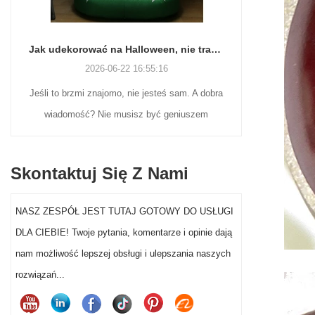
Jak udekorować na Halloween, nie tracąc zmysłów (ani weekendu)
2026-06-22 16:55:16
Jeśli to brzmi znajomo, nie jesteś sam. A dobra
Wielu naby
wiadomość? Nie musisz być geniuszem
nostalgicz
rzemiosła ani wydawać fortuny, aby dekoracje
wciąż poszu
na Halloween w ogrodzie przed domem
ekspozycji
Skontaktuj Się Z Nami
naprawdę wyróżniały się w tym roku.
Mikołajów z
flokowane fi
NASZ ZESPÓŁ JEST TUTAJ GOTOWY DO USŁUGI
wystawy
DLA CIEBIE! Twoje pytania, komentarze i opinie dają
segmentowi
nam możliwość lepszej obsługi i ulepszania naszych
dekoracji Mi
rozwiązań...
sprzed