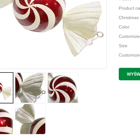
Product n
Christmas
Color:
Customize
Size:
Customize
Usage:
Christama
WYŚW
Name:
christmas
MOQ:
500pcs
Application
Chirstmas
Style: