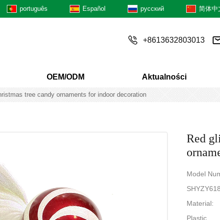
português
Español
русский
简体中
+8613632803013
OEM/ODM
Aktualności
christmas tree candy ornaments for indoor decoration
Red gli
orname
Model Num
SHYZY61
Material:
Plastic