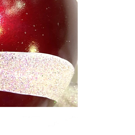
Jak ozdobić sztuczne dynie na Halloween: kompletny przewodnik po stylach sztucznych, piankowych i ceramicznych
Niestandardowe gigantyczne choinki komercyjne z wieżami komercyjnymi dla Twojego obiektu
2026-05-06 15:28:43