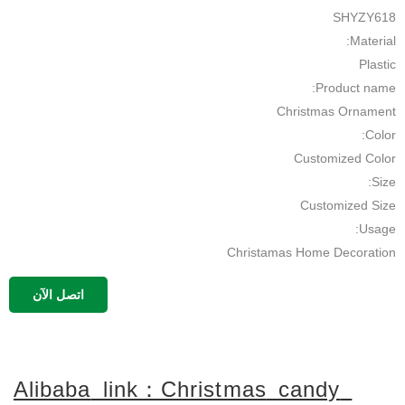
SHYZY618
Material:
Plastic
Product name:
Christmas Ornament
Color:
Customized Color
Size:
Customized Size
Usage:
Christamas Home Decoration
Name:
اتصل الآن
christmas candy
MOQ:
500pcs
Application:
Alibaba
link：Christmas
candy
Chirstmas Decor