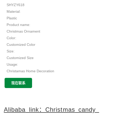
SHYZY618
Material:
Plastic
Product name:
Christmas Ornament
Color:
Customized Color
Size:
Customized Size
Usage:
Christamas Home Decoration
Name:
现在联系
christmas candy
MOQ:
500pcs
Application:
Alibaba
link：Christmas
candy
Chirstmas Decor