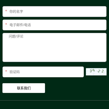
*
*
*