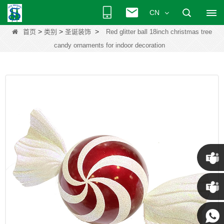
CN
>
>
>
首页
类别
圣诞装饰
Red glitter ball 18inch christmas tree
candy ornaments for indoor decoration
克里斯
·
肯尼 ·