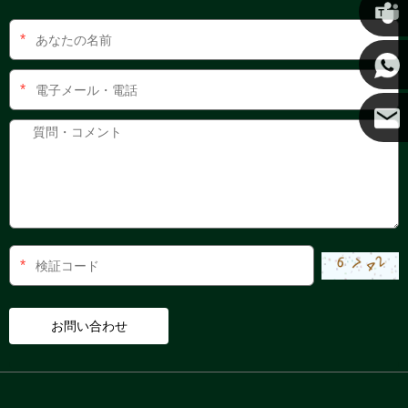
*
ケニー
*
ココ
*