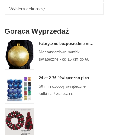
Wybiera dekorację
Gorąca Wyprzedaż
Fabryczne bezpośrednie niestandardowe kulki świąteczne duże ozdoby duże bombki 15 cm - 60 cm kulki logo Xmas
Niestandardowe bombki
świąteczne - od 15 cm do 60
cm, każdy projekt!
24 ct 2.36 "świąteczna plastikowa kulka do wiszących ozdób ozdoby Xmas Shattproof Balls
60 mm ozdoby świąteczne
kulki na świąteczne
świąteczne drzewa wiszące
dekoracja