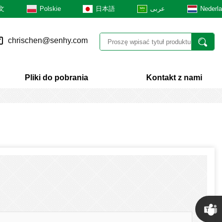
文
Polskie
日本語
عربى
Nederl
chrischen@senhy.com
Pliki do pobrania
Kontakt z nami