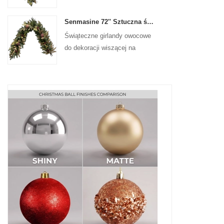
na drzwiach wejściowych
Senmasine 72'' Sztuczna świąteczna girlanda owocowa do wiszącej dekoracji kominka na schodach
Świąteczne girlandy owocowe
do dekoracji wiszącej na
ścianie frontowej drzwi