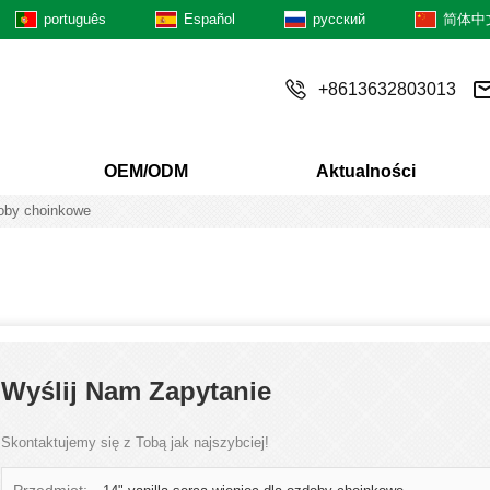
português
Español
русский
简体中
+8613632803013
OEM/ODM
Aktualności
doby choinkowe
Wyślij Nam Zapytanie
Skontaktujemy się z Tobą jak najszybciej!