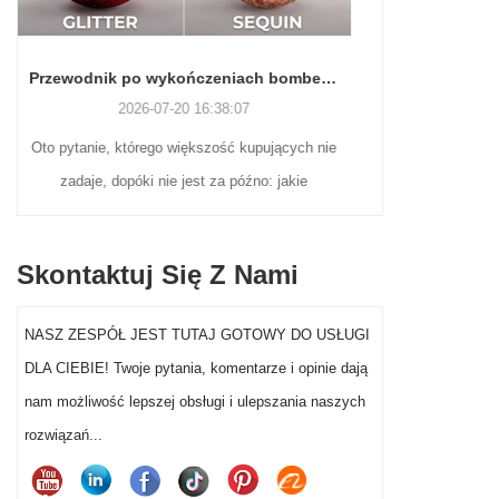
Przewodnik po wykończeniach bombek świątecznych: błyszczące, matowe, brokatowe, perłowe, matowe i inne
Jak udekorować na Halloween, nie tracąc zmysłów (ani weekendu)
2026-06-22 16:55:16
ujących nie
Jeśli to brzmi znajomo, nie jesteś sam. A dobra
: jakie
wiadomość? Nie musisz być geniuszem
ozdóbce?
rzemiosła ani wydawać fortuny, aby dekoracje
 taki sam.
na Halloween w ogrodzie przed domem
Skontaktuj Się Z Nami
atowej, a
naprawdę wyróżniały się w tym roku.
toś krzyczy
NASZ ZESPÓŁ JEST TUTAJ GOTOWY DO USŁUGI
ze cichy
DLA CIEBIE! Twoje pytania, komentarze i opinie dają
 po prostu
nam możliwość lepszej obsługi i ulepszania naszych
, różnych
rozwiązań...
h sezonu.