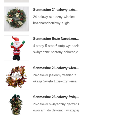
Senmasine 24-calowy sztuczny wieniec bożonarodzeniowy z igłą sosnową poinsecja szyszki czerwona kula złota gałąź jagód
24-calowy sztuczny wieniec
bożonarodzeniowy z igłą
sosnową, poinsecją, czerwoną
kulką, złotą gałązką jagód
Senmasine Boże Narodzenie Święty Mikołaj Nadmuchiwane Wysadzane Xmas Dmuchane Dekoracje Wakacje Zima Wewnątrz Na Zewnątrz
4 stopy 5 stóp 6 stóp wysadzić
świąteczne pontony dekoracje
świąteczne zimowe kryty na
zewnątrz boże narodzenie
Senmasine 24-calowy wieniec z okazji Święta Dziękczynienia ze znakiem powitalnym Jesienne liście do zbiorów Słonecznik Wzór dyni Kokarda
święty mikołaj nadmuchiwane
24-calowy jesienny wieniec z
okazji Święta Dziękczynienia
do powieszenia na ścianie
frontowych drzwi jesiennej
Senmasine 26-calowy świąteczny gadżet owocowy ze wstążką i kokardkami Sztuczne liście gałęzi PCV
dekoracji
26-calowy świąteczny gadżet z
owocami do dekoracji wiszącej