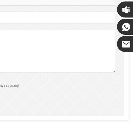
Chris
Kenny
Coco
ajszybciej!