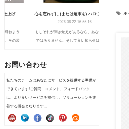
ホッ
心を忘れずに (または週末を) ハロウィンの飾り付けをする方法
2026-06-22 16:55:16
もしそれが聞き覚えがあるなら、あなたは一人
ホリデー バ
ではありません。そして良い知らせは?今年の
スプレイ ソ
前庭のハロウィーンの装飾を実際に目立たせる
しいクリスマ
ために、工作の天才になる必要も、大金を費や
ンテージのブ
お問い合わせ
す必要もありません。
の植毛フィギ
ィスプレイま
私たちのチームはあなたにサービスを提供する準備が
顧客セグメン
できています!ご質問、コメント、フィードバック
タの装飾を選
は、より良いサービスを提供し、ソリューションを改
上と消費者の
善する機会となります...