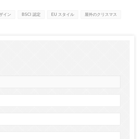
デザイン
BSCI 認定
EU スタイル
屋外のクリスマス
ハロウィン用に人工カボチャを飾る方法: フェイク、フォーム、セラミックのスタイルの完全ガイド
会場用のカスタム巨大商業タワークリスマスツリー
2026-05-06 15:28:43