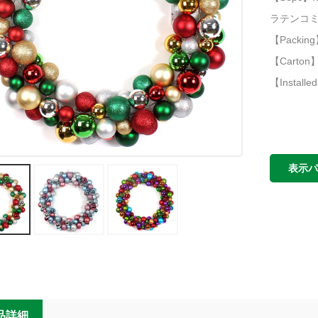
ラテンコミ
【Packin
【Carton】:
【Install
表示
品詳細