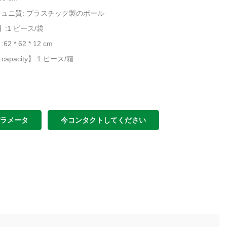
ュニ質: プラスチック製のボール
g】:1 ピース/袋
62 * 62 * 12 cm
ed capacity】:1 ピース/箱
パラメータ
今コンタクトしてください