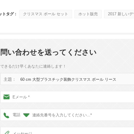
トタグ :
クリスマス ボール セット
ホット販売
2017 新しい
植毛サンタ vs ブローモールド サンタ vs インフレータブル サンタ: 2026 年版完全購入者ガイド
2026-06-18 17:18:38
2026-05-22 15:37:50
イヤーの多くは、実用的な屋外ディ
リューションを探しながらも、懐か
問い合わせを送ってください
スの装飾に戻ってきています。ビ
ロー成型サンタからソフトタッチ
できるだけ早くあなたに連絡します！
ュアや巨大なインフレータブルデ
で、それぞれのスタイルが異なる
主題：
60 cm 大型プラスチック装飾クリスマス ボール リース
トに対応しています。適切なサン
択すると、ホリデーシーズンの売
満足度に大きな影響を与える可能
性があります。
電話