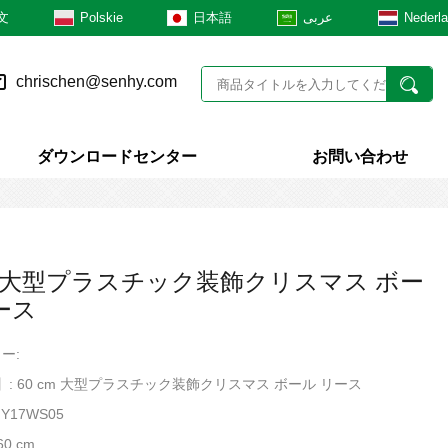
文
Polskie
日本語
عربى
Nederl
chrischen@senhy.com
ダウンロードセンター
お問い合わせ
cm 大型プラスチック装飾クリスマス ボー
ース
ー:
ct】: 60 cm 大型プラスチック装飾クリスマス ボール リース
Y17WS05
60 cm