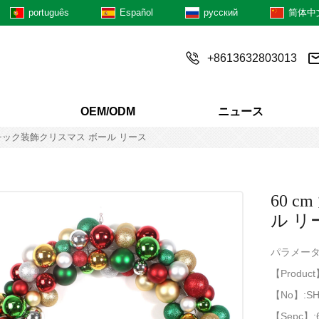
português
Español
русский
简体中
+8613632803013
OEM/ODM
ニュース
スチック装飾クリスマス ボール リース
60 
ル リ
パラメータ
【Produ
【No】:SH
【Sepc】: