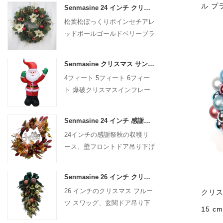
ル プ
Senmasine 24 インチ クリスマス人工花輪松葉松ぼっくりポインセチア赤いボール ゴールド ベリー ブランチ付き
松葉松ぼっくりポインセチアレ
ッドボールゴールドベリーブラ
ンチ付き24インチクリスマス
人工リース
Senmasine クリスマス サンタクロース インフレータブル 爆破クリスマス インフレータブル デコレーション ホリデー 冬 屋内 屋外
4フィート 5フィート 6フィー
ト 爆破クリスマスインフレー
タブルデコレーション ホリデ
ー 冬 屋内 屋外 クリスマス サ
Senmasine 24 インチ 感謝祭秋の収穫リース ハローサイン付き 秋の収穫の葉 ひまわり カボチャパターン リボン付き
ンタクロース インフレータブ
24インチの感謝祭秋の収穫リ
ル
ース、壁フロントドア吊り下げ
秋の装飾用
Senmasine 26 インチ クリスマス フルーツ スワッグ リボン弓付き 人工 PVC 枝葉
26 インチのクリスマス フルー
クリス
ツ スワッグ、玄関ドア吊り下
15 
げ装飾用