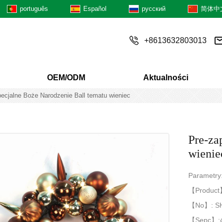
português
Español
русский
简体中
+8613632803013
OEM/ODM
Aktualności
specjalne Boże Narodzenie Ball tematu wieniec
Pre-za
wienie
Parametry
【Product】:
【No】: S
【Sepc】: