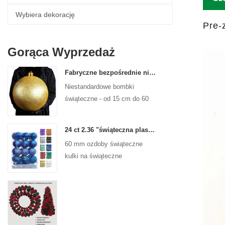
Wybiera dekorację
Pre-
Gorąca Wyprzedaż
Fabryczne bezpośrednie niestandardowe kulki świąteczne duże ozdoby duże bombki 15 cm - 60 cm kulki logo Xmas
Niestandardowe bombki
świąteczne - od 15 cm do 60
cm, każdy projekt!
24 ct 2.36 "świąteczna plastikowa kulka do wiszących ozdób ozdoby Xmas Shattproof Balls
60 mm ozdoby świąteczne
kulki na świąteczne
świąteczne drzewa wiszące
dekoracja