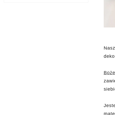
Nasz
deko
Boże
zawi
sieb
Jest
mate