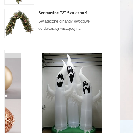
na drzwiach wejściowych
Senmasine 72'' Sztuczna świąteczna girlanda owocowa do wiszącej dekoracji kominka na schodach
Świąteczne girlandy owocowe
do dekoracji wiszącej na
ścianie frontowej drzwi