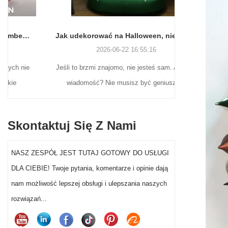
Jak udekorować na Halloween, nie tracąc zmysłów (ani weekendu)
2026-06-22 16:55:16
Jeśli to brzmi znajomo, nie jesteś sam. A dobra
Wielu naby
wiadomość? Nie musisz być geniuszem
nostalgicz
rzemiosła ani wydawać fortuny, aby dekoracje
wciąż poszu
na Halloween w ogrodzie przed domem
ekspozycji
Skontaktuj Się Z Nami
naprawdę wyróżniały się w tym roku.
Mikołajów z
flokowane fi
NASZ ZESPÓŁ JEST TUTAJ GOTOWY DO USŁUGI
wystawy
DLA CIEBIE! Twoje pytania, komentarze i opinie dają
segmentowi
nam możliwość lepszej obsługi i ulepszania naszych
dekoracji Mi
rozwiązań...
sprzed