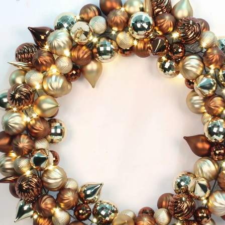
Flokowany Mikołaj vs Mikołaj z formy rozdmuchowej Mikołaj kontra nadmuchiwany Mikołaj: kompletny przewodnik dla kupujących na rok 2026
2026-06-18 17:18:38
2026-05-22 15:37:50
wców świątecznych powraca do
nych ozdób bożonarodzeniowych,
kując praktycznych rozwiązań do
 zewnętrznych. Od klasycznych
 rozdmuchem po miękkie w dotyku
gurki i gigantyczne nadmuchiwane
 – każdy styl służy innemu
 klientów. Wybór odpowiedniej
kołaja może znacząco wpłynąć na
aż świąteczną i satysfakcję
konsumentów.