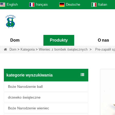
English
français
Deutsche
Italian
Dom
Produkty
O nas
Dom
>
Kategoria
>
Wieniec z bombek świątecznych
>
Pre-zapalił 
kategorie wyszukiwania
Boże Narodzenie ball
drzewko świąteczne
Boże Narodzenie wieniec