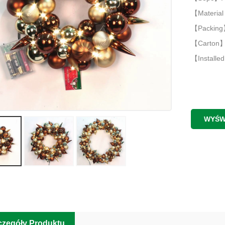
【Material 
【Packing】
【Carton】:
【Installed
WYŚW
czegóły Produktu