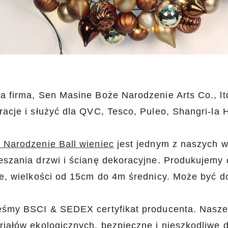
a firma, Sen Masine Boże Narodzenie Arts Co., lt
racje i służyć dla QVC, Tesco, Puleo, Shangri-la H
 Narodzenie Ball wieniec
jest jednym z naszych w
eszania drzwi i ścianę dekoracyjne. Produkujemy
ie, wielkości od 15cm do 4m średnicy. Może być d
eśmy BSCI & SEDEX certyfikat producenta. Nasze 
riałów ekologicznych, bezpieczne i nieszkodliwe 