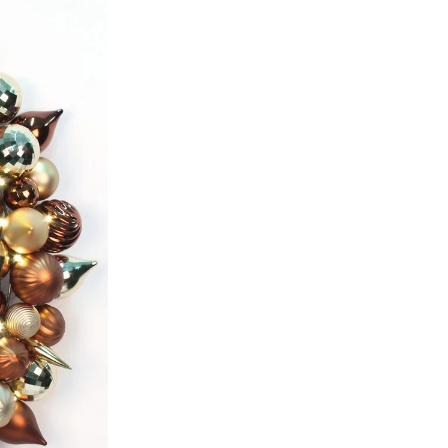
Jak ozdobić sztuczne dynie na Halloween: kompletny przewodnik po stylach sztucznych, piankowych i ceramicznych
Niestandardowe gigantyczne choinki komercyjne z wieżami komercyjnymi dla Twojego obiektu
2026-05-06 15:28:43