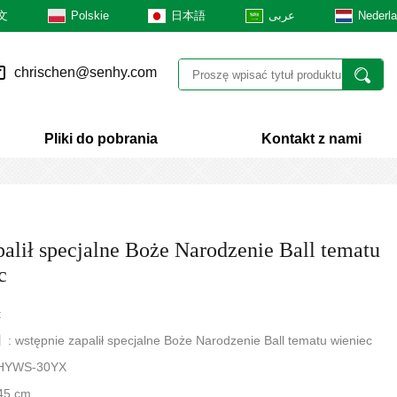
文
Polskie
日本語
عربى
Nederl
chrischen@senhy.com
Pliki do pobrania
Kontakt z nami
palił specjalne Boże Narodzenie Ball tematu
c
:
 wstępnie zapalił specjalne Boże Narodzenie Ball tematu wieniec
HYWS-30YX
45 cm