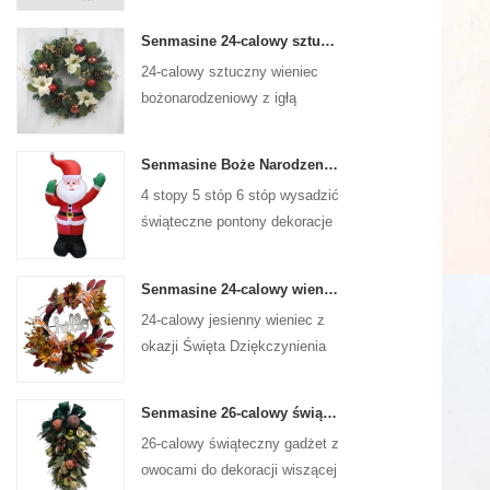
Senmasine 24-calowy sztuczny wieniec bożonarodzeniowy z igłą sosnową poinsecja szyszki czerwona kula złota gałąź jagód
24-calowy sztuczny wieniec
bożonarodzeniowy z igłą
sosnową, poinsecją, czerwoną
kulką, złotą gałązką jagód
Senmasine Boże Narodzenie Święty Mikołaj Nadmuchiwane Wysadzane Xmas Dmuchane Dekoracje Wakacje Zima Wewnątrz Na Zewnątrz
4 stopy 5 stóp 6 stóp wysadzić
świąteczne pontony dekoracje
świąteczne zimowe kryty na
zewnątrz boże narodzenie
Senmasine 24-calowy wieniec z okazji Święta Dziękczynienia ze znakiem powitalnym Jesienne liście do zbiorów Słonecznik Wzór dyni Kokarda
święty mikołaj nadmuchiwane
24-calowy jesienny wieniec z
okazji Święta Dziękczynienia
do powieszenia na ścianie
frontowych drzwi jesiennej
Senmasine 26-calowy świąteczny gadżet owocowy ze wstążką i kokardkami Sztuczne liście gałęzi PCV
dekoracji
26-calowy świąteczny gadżet z
owocami do dekoracji wiszącej