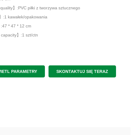
quality】:PVC piłki z tworzywa sztucznego
:1 kawałek/opakowania
47 * 47 * 12 cm
 capacity】:1 szt/ctn
IETL PARAMETRY
SKONTAKTUJ SIĘ TERAZ