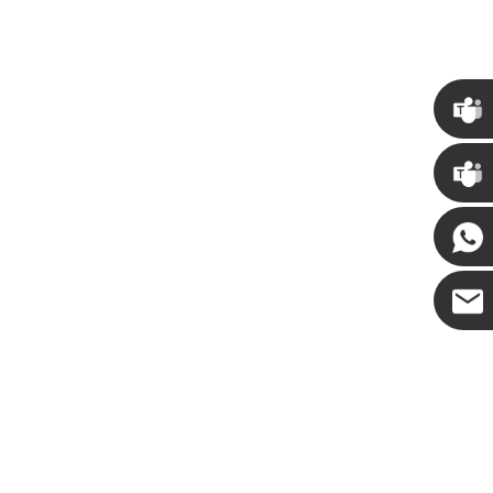
如何装饰万圣节人造南瓜：人造、泡沫和陶瓷风格的完整指南
为您的场地定制巨型商业塔圣诞树
2026-05-06 15:28:43
克里斯
·
肯尼 ·
可可