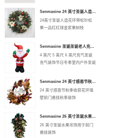
Senmasine 24 英寸圣诞人造花环带松针松果一品红红球金浆果树枝
24英寸圣诞人造花环带松针松
果一品红红球金浆果树枝
Senmasine 圣诞圣诞老人充气充气圣诞充气装饰节日冬季室内户外
4 英尺 5 英尺 6 英尺充气圣诞
充气装饰节日冬季室内户外圣诞
节圣诞老人充气
Senmasine 24 英寸感恩节秋收花环带 Hel​​lo 标志秋收叶子向日葵南瓜图案蝴蝶结
24 英寸感恩节秋季收获花环墙
壁前门悬挂秋季装饰
Senmasine 26 英寸圣诞水果礼品带丝带蝴蝶结人造 PVC 树枝叶子
26 英寸圣诞水果吊饰用于前门
悬挂装饰