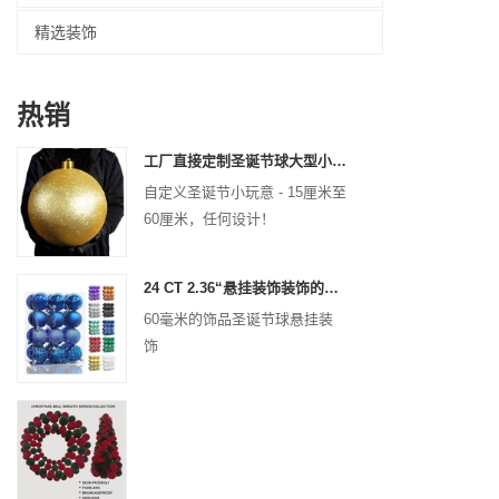
精选装饰
热销
工厂直接定制圣诞节球大型小玩意15厘米-60厘米的XMAS徽标球
自定义圣诞节小玩意 - 15厘米至
60厘米，任何设计！
24 CT 2.36“悬挂装饰装饰的圣诞节塑料球圣诞节防碎球节日聚会装饰
60毫米的饰品圣诞节球悬挂装
饰