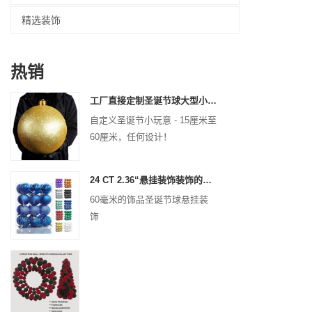
精选装饰
热销
工厂直接定制圣诞节球大型小玩意15厘米-60厘米的XMAS徽标球
自定义圣诞节小玩意 - 15厘米至
60厘米，任何设计！
24 CT 2.36“悬挂装饰装饰的圣诞节塑料球圣诞节防碎球节日聚会装饰
60毫米的饰品圣诞节球悬挂装
饰