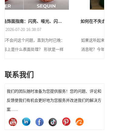
装饰品饰面指南：闪亮、哑光、闪光、珍珠、磨砂等
如何在不失去理智（或周末）的情况下装饰万圣节
2026-06-22 16:55:16
晚：
如果这听起来很熟悉，那么您并不孤单。那么好
许多节
一样
消息呢？今年，您不需要成为工艺天才或花一大
在寻找
放在
笔钱就能让您的前院万圣节装饰真正脱颖而出。
诞老人
同的
每种风
联系我们
着安
诞老人
于不
我们的团队随时准备为您提供服务！您的问题、评论和
刻。
反馈使我们有机会更好地为您服务并改进我们的解决方
案......