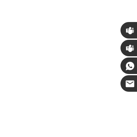
如何装饰万圣节人造南瓜：人造、泡沫和陶瓷风格的完整指南
为您的场地定制巨型商业塔圣诞树
37:50
2026-05-06 15:28:43
克里斯
·
肯尼 ·
可可