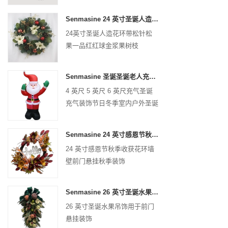
Senmasine 24 英寸圣诞人造花环带松针松果一品红红球金浆果树枝
24英寸圣诞人造花环带松针松
果一品红红球金浆果树枝
Senmasine 圣诞圣诞老人充气充气圣诞充气装饰节日冬季室内户外
4 英尺 5 英尺 6 英尺充气圣诞
充气装饰节日冬季室内户外圣诞
节圣诞老人充气
Senmasine 24 英寸感恩节秋收花环带 Hel​​lo 标志秋收叶子向日葵南瓜图案蝴蝶结
24 英寸感恩节秋季收获花环墙
壁前门悬挂秋季装饰
Senmasine 26 英寸圣诞水果礼品带丝带蝴蝶结人造 PVC 树枝叶子
26 英寸圣诞水果吊饰用于前门
悬挂装饰