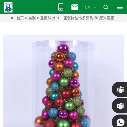
CN
>
>
>
首页
类别
圣诞球树
圣诞树装饰多颜色 30 厘米高度
克里斯
·
肯尼 ·