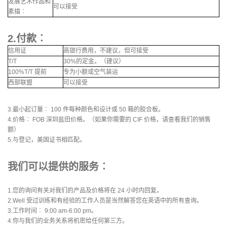
发展艺术作品和
可以接受
素描︰
2.付款︰
信用证
高银行费用，不建议，但可接受
T/T
30%的定金。（建议）
100%T/T 提前
专为小额或空气装运
西部联盟
可以接受
3.最小起订量︰ 100 件每种颜色和设计或 50 箱的胶合板。
4.价格︰ FOB 深圳盐田价格。（如果你需要的 CIF 价格，请查看我们的销售
额）
5.与登记，美国证书相匹配。
我们可以提供的服务︰
1.您的询问有关对我们的产品及价格将在 24 小时内回复。
2.Well 受过训练和有经验的工作人员是当然解答您在英语中的所有查询。
3.工作时间︰ 9:00 am-6:00 pm。
4.你与我们的业务关系将机密给任何第三方。