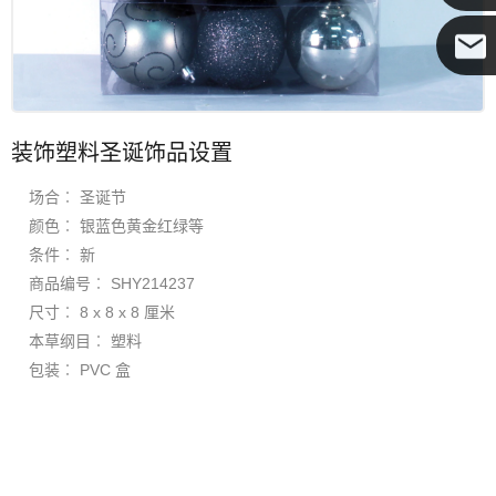
可可
装饰塑料圣诞饰品设置
场合︰ 圣诞节
颜色︰ 银蓝色黄金红绿等
条件︰ 新
商品编号︰ SHY214237
尺寸︰ 8 x 8 x 8 厘米
本草纲目︰ 塑料
包装︰ PVC 盒