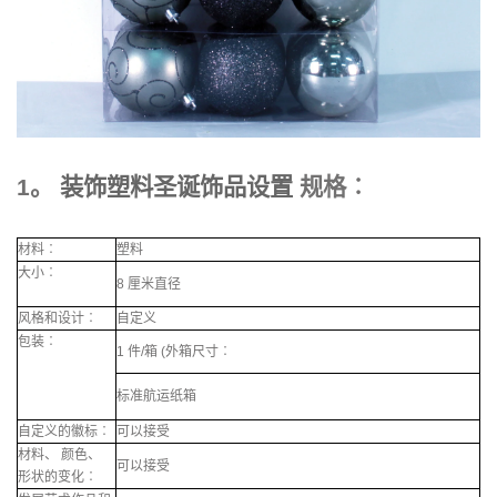
1。
装饰塑料圣诞饰品设置
规格︰
材料︰
塑料
大小︰
8 厘米直径
风格和设计︰
自定义
包装︰
1 件/箱 (外箱尺寸︰
标准航运纸箱
自定义的徽标︰
可以接受
材料、 颜色、
可以接受
形状的变化︰