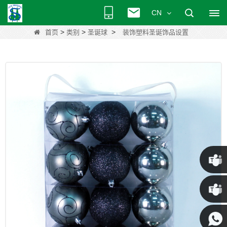
CN
>
>
>
首页
类别
圣诞球
装饰塑料圣诞饰品设置
克里斯
·
肯尼 ·