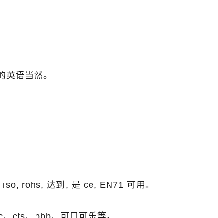
如何装饰万圣节人造南瓜：人造、泡沫和陶瓷风格的完整指南
为您的场地定制巨型商业塔圣诞树
2026-05-06 15:28:43
题的英语当然。
, rohs, 达到, 是 ce, EN71 可用。
c、cts、bbb、可口可乐等。