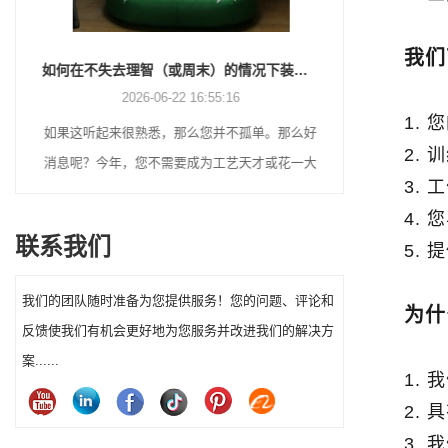
我们
如何在不失去理智（或周末）的情况下装饰万圣节
2026-06-22 16:55:16
1.
如果这听起来很熟悉，那么您并不孤单。那么好
许多节日买家
2.
消息呢？今年，您不需要成为工艺天才或花一大
在寻找实用的
3. 
笔钱就能让您的前院万圣节装饰真正脱颖而出。
诞老人到触感
4.
每种风格都服
联系我们
5.
诞老人装饰可
我们的团队随时准备为您提供服务！您的问题、评论和
为什
反馈使我们有机会更好地为您服务并改进我们的解决方
案......
1. 
2.
3.