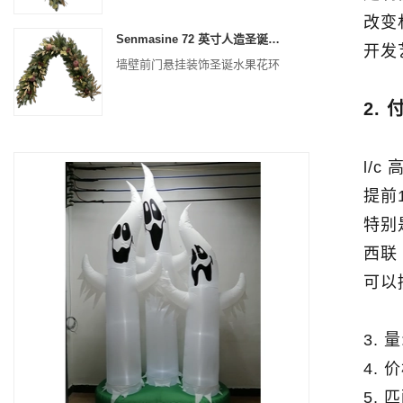
改变
Senmasine 72 英寸人造圣诞水果花环，适用于楼梯壁炉悬挂装饰
开发
墙壁前门悬挂装饰圣诞水果花环
2. 
l/c
提前1
特别
西联
可以
3. 
4. 
5. 