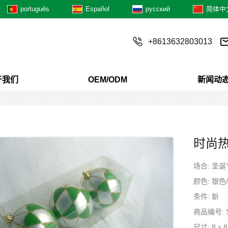
português
Español
русский
简体中
+8613632803013
于我们
OEM/ODM
新闻动
时尚
场合: 圣诞
颜色: 银色
条件: 新
商品编号: S
尺寸: 8 x 