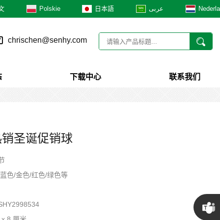
文
Polskie
日本語
عربى
Nederl
chrischen@senhy.com
态
下载中心
联系我们
热销圣诞促销球
节
/蓝色/金色/红色/绿色等
HY2998534
8 x 8 厘米