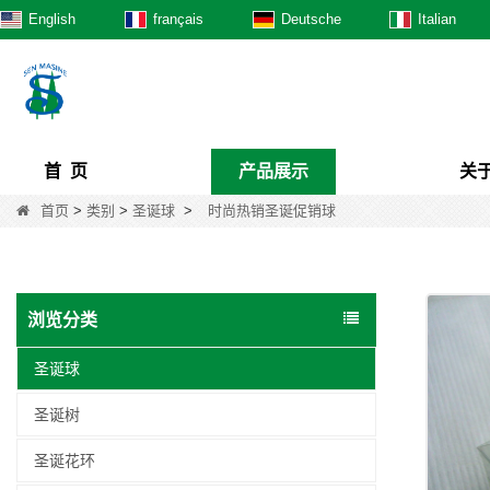
English
français
Deutsche
Italian
首 页
产品展示
关
首页
>
类别
>
圣诞球
>
时尚热销圣诞促销球
浏览分类
圣诞球
圣诞树
圣诞花环