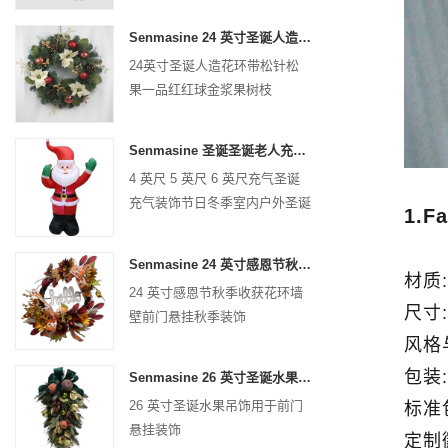
Senmasine 24 英寸圣诞人造花环带松针松果一品红红球金浆果树枝
24英寸圣诞人造花环带松针松
果一品红红球金浆果树枝
Senmasine 圣诞圣诞老人充气充气圣诞充气装饰节日冬季室内户外
4 英尺 5 英尺 6 英尺充气圣诞
充气装饰节日冬季室内户外圣诞
1.F
节圣诞老人充气
Senmasine 24 英寸感恩节秋收花环带 Hel​​lo 标志秋收叶子向日葵南瓜图案蝴蝶结
材质:
24 英寸感恩节秋季收获花环墙
尺寸:
壁前门悬挂秋季装饰
风格
包装: 
Senmasine 26 英寸圣诞水果礼品带丝带蝴蝶结人造 PVC 树枝叶子
26 英寸圣诞水果吊饰用于前门
标准
悬挂装饰
定制