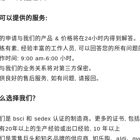
可以提供的服务:
植绒圣诞老人 vs 吹塑圣诞老人 vs 充气圣诞老人：2026 年完整买家指南
2026-06-18 17:18:38
2026-05-22 15:37:50
 您的申请与我们的产品 & 价格将在24小时内得到解答。
正在回归怀旧的圣诞装饰，同时仍
 训练有素, 经验丰富的工作人员, 可以回答您的所有问
户外展示解决方案。从老式吹塑圣
工作时间: 9:00 am-6:00 小时。
柔软的植绒人物和巨型充气展示，
 您与我们的业务关系将对第三方保密。
务于不同的客户群。选择正确的圣
 提供良好的售后服务, 如有问题, 请报回。
以显着影响假日销售和消费者满意
度。
么选择我们？
我们是 bsci 和 sedex 认证的制造商。更多的证书, 包括 iso
 具有20年以上的生产经验或出口经验, 10 年以上
 我们是零售巨头和知名品牌的供应商, 如乐购、aldi、qv