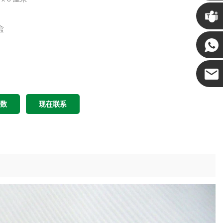
克里斯
盒
·
肯尼 ·
可可
参数
现在联系