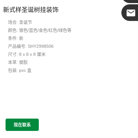
新式样圣诞树挂装饰
场合: 圣诞节
可可
颜色: 银色/蓝色/金色/红色/绿色等
条件: 新
产品编号: SHY2998506
尺寸: 8 x 8 x 8 厘米
本草: 塑胶
包装: pvc 盒
现在联系