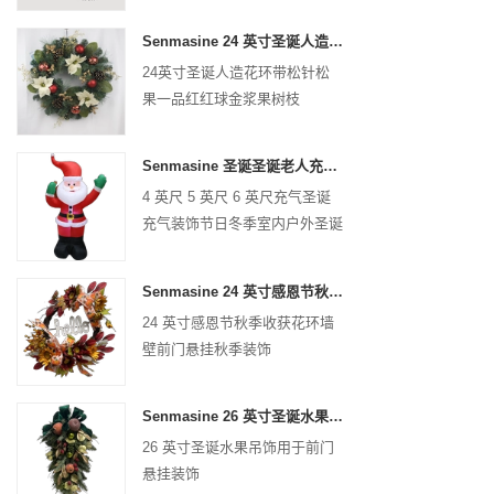
Senmasine 24 英寸圣诞人造花环带松针松果一品红红球金浆果树枝
24英寸圣诞人造花环带松针松
果一品红红球金浆果树枝
Senmasine 圣诞圣诞老人充气充气圣诞充气装饰节日冬季室内户外
4 英尺 5 英尺 6 英尺充气圣诞
充气装饰节日冬季室内户外圣诞
节圣诞老人充气
Senmasine 24 英寸感恩节秋收花环带 Hel​​lo 标志秋收叶子向日葵南瓜图案蝴蝶结
24 英寸感恩节秋季收获花环墙
壁前门悬挂秋季装饰
Senmasine 26 英寸圣诞水果礼品带丝带蝴蝶结人造 PVC 树枝叶子
26 英寸圣诞水果吊饰用于前门
悬挂装饰