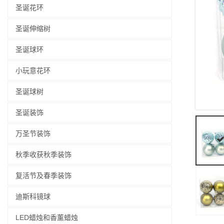
圣诞花环
圣诞伸缩树
圣诞球环
小玩意花环
圣诞球树
圣诞装饰
万圣节装饰
秋季收获秋季装饰
复活节及春季装饰
迪斯科镜球
LED蜡烛和香薰蜡烛