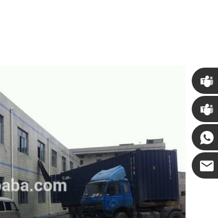
克里斯
·
肯尼 ·
可可