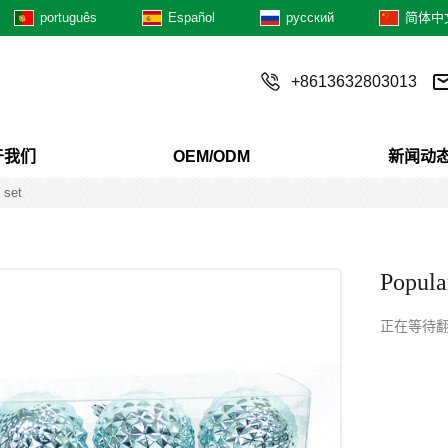
português
Español
русский
简体中
+8613632803013
于我们
OEM/ODM
新闻动
 set
Popular
正在等待