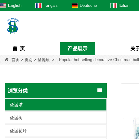
English
français
Deutsche
Italian
首 页
产品展示
关
首页
>
类别
>
圣诞球
>
Popular hot selling decorative Christmas ball
浏览分类
圣诞球
圣诞树
圣诞花环