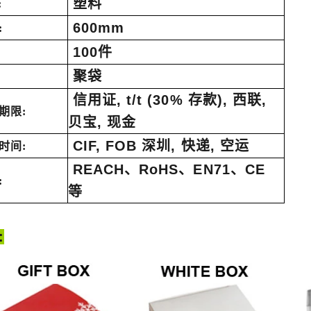
塑料
:
600mm
:
如何装饰万圣节人造南瓜：人造、泡沫和陶瓷风格的完整指南
为您的场地定制巨型商业
100件
2026-05-22 15:37:50
2026-05-06 15:28:
聚袋
:
信用证, t/t (30% 存款), 西联,
期限:
贝宝, 现金
CIF, FOB 深圳, 快递, 空运
时间:
REACH、RoHS、EN71、CE
:
等
: