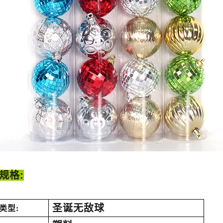
规格:
圣诞无敌球
类型: