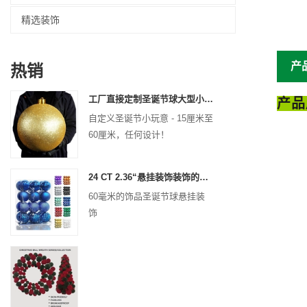
精选装饰
产
热销
工厂直接定制圣诞节球大型小玩意15厘米-60厘米的XMAS徽标球
产品
自定义圣诞节小玩意 - 15厘米至
60厘米，任何设计！
24 CT 2.36“悬挂装饰装饰的圣诞节塑料球圣诞节防碎球节日聚会装饰
60毫米的饰品圣诞节球悬挂装
饰