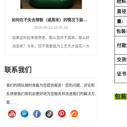
材料
直径
植绒圣诞老人 vs 吹塑圣诞老人 vs 充气圣诞老人：2026 年完整买家指南
量:
2026-06-18 17:18:38
包装
好
许多节日买家正在回归怀旧的圣诞装饰，同时仍
付款
大
在寻找实用的户外展示解决方案。从老式吹塑圣
。
诞老人到触感柔软的植绒人物和巨型充气展示，
交货
每种风格都服务于不同的客户群。选择正确的圣
联系我们
诞老人装饰可以显着影响假日销售和消费者满意
证书
度。
我们的团队随时准备为您提供服务！您的问题、评论和
反馈使我们有机会更好地为您服务并改进我们的解决方
包装
案......